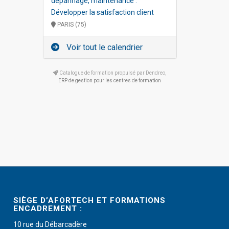
dépannage, maintenance :
Développer la satisfaction client
PARIS (75)
Voir tout le calendrier
Catalogue de formation propulsé par Dendreo,
ERP de gestion pour les centres de formation
SIÈGE D’AFORTECH ET FORMATIONS
ENCADREMENT :
10 rue du Débarcadère