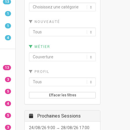
13
1
NOUVEAUTÉ
1
4
MÉTIER
13
PROFIL
3
5
Effacer les filtres
4
Prochaines Sessions
5
3
24/08/26 9:00 → 28/08/26 17:00