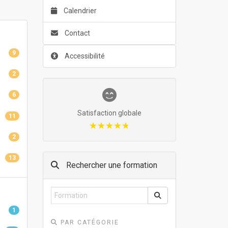
Calendrier
Contact
9
Accessibilité
2
6
Satisfaction globale
11
★★★★★
★★★★★
2
13
Rechercher une formation
1
PAR CATÉGORIE