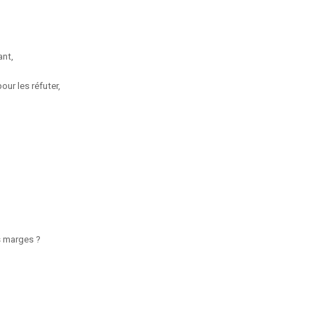
ant,
our les réfuter,
s marges ?