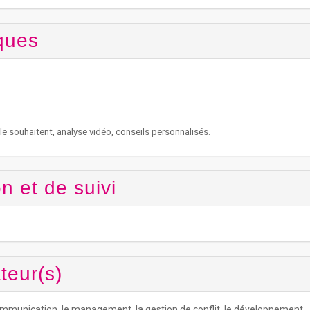
ques
 le souhaitent, analyse vidéo, conseils personnalisés.
n et de suivi
teur(s)
mmunication, le management, la gestion de conflit, le développement