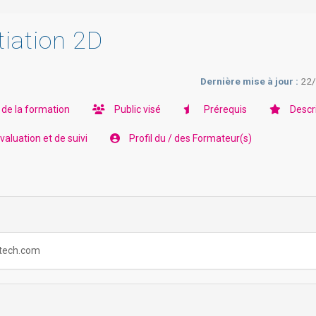
tiation 2D
Dernière mise à jour :
22
 de la formation
Public visé
Prérequis
Descr
aluation et de suivi
Profil du / des Formateur(s)
ortech.com