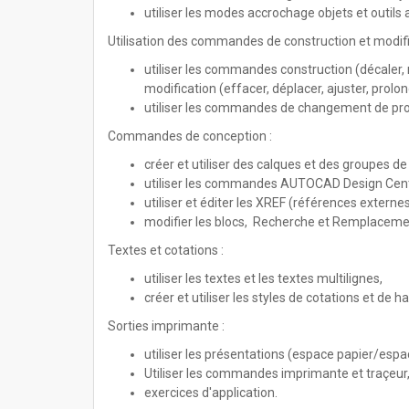
utiliser les modes accrochage objets et outils
Utilisation des commandes de construction et modif
utiliser les commandes construction (décaler, mi
modification (effacer, déplacer, ajuster, prolonger
utiliser les commandes de changement de propri
Commandes de conception :
créer et utiliser des calques et des groupes de
utiliser les commandes AUTOCAD Design Center,
utiliser et éditer les XREF (références externes
modifier les blocs, Recherche et Remplacemen
Textes et cotations :
utiliser les textes et les textes multilignes,
créer et utiliser les styles de cotations et de h
Sorties imprimante :
utiliser les présentations (espace papier/espa
Utiliser les commandes imprimante et traçeur
exercices d'application.