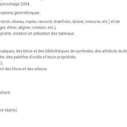
 accrochage 2004.
ications géométriques :
roir, réseau, copier, raccord, chanfrein, diviser, mesurer, etc.) et de
, étirer, aligner, rotation, etc.),
été, création et utilisation des tableaux.
 calques, des blocs et des bibliothèques de symboles, des attributs du bl
 des palettes d'outils et leurs propriétés,
),
t des blocs et des wblocs.
achure.
ce objets)
,