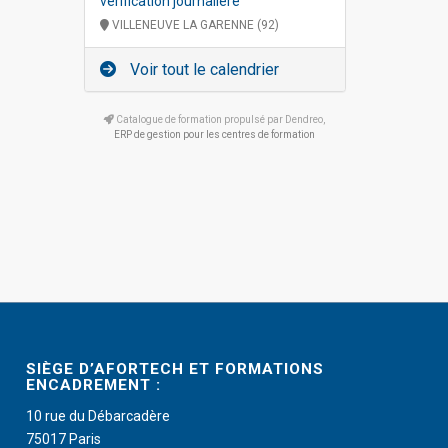
vérification journalière
VILLENEUVE LA GARENNE (92)
Voir tout le calendrier
Catalogue de formation propulsé par Dendreo,
ERP de gestion pour les centres de formation
SIÈGE D’AFORTECH ET FORMATIONS
ENCADREMENT :
10 rue du Débarcadère
75017 Paris