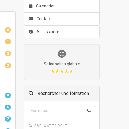
Calendrier
Contact
6
Accessibilité
1
2
Satisfaction globale
2
★★★★★
★★★★★
Rechercher une formation
8
6
7
PAR CATÉGORIE