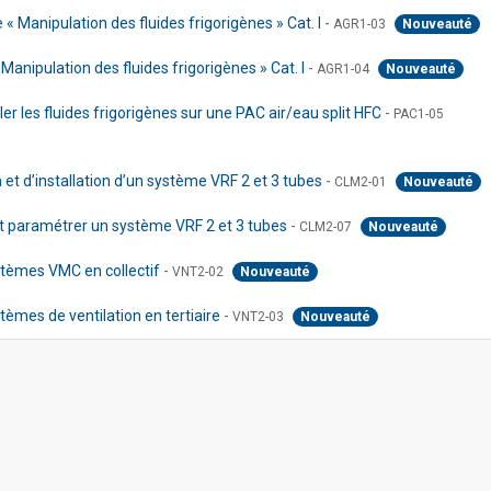
« Manipulation des fluides frigorigènes » Cat. I
-
AGR1-03
Nouveauté
Manipulation des fluides frigorigènes » Cat. I
-
AGR1-04
Nouveauté
r les fluides frigorigènes sur une PAC air/eau split HFC
-
PAC1-05
 et d’installation d’un système VRF 2 et 3 tubes
-
CLM2-01
Nouveauté
et paramétrer un système VRF 2 et 3 tubes
-
CLM2-07
Nouveauté
stèmes VMC en collectif
-
VNT2-02
Nouveauté
èmes de ventilation en tertiaire
-
VNT2-03
Nouveauté