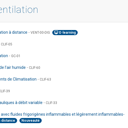
entilation
mation à distance
-
VENT-00-DIG
E-learning
-
CLIF-05
ation
-
GC-01
de l’air humide
-
CLIF-60
ts de Climatisation
-
CLIF-63
CLIF-39
uliques à débit variable
-
CLIF-33
s avec fluides frigorigènes inflammables et légèrement inflammables-
à distance
Nouveauté