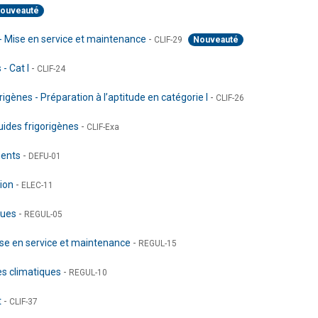
ouveauté
 - Mise en service et maintenance
-
CLIF-29
Nouveauté
 - Cat I
-
CLIF-24
igènes - Préparation à l’aptitude en catégorie I
-
CLIF-26
luides frigorigènes
-
CLIF-Exa
ments
-
DEFU-01
tion
-
ELEC-11
iques
-
REGUL-05
ise en service et maintenance
-
REGUL-15
es climatiques
-
REGUL-10
t
-
CLIF-37