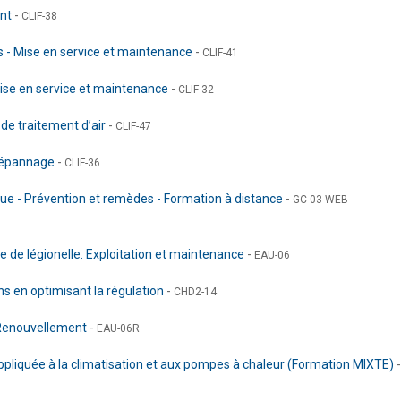
int
-
CLIF-38
s - Mise en service et maintenance
-
CLIF-41
Mise en service et maintenance
-
CLIF-32
de traitement d’air
-
CLIF-47
 Dépannage
-
CLIF-36
ique - Prévention et remèdes - Formation à distance
-
GC-03-WEB
 de légionelle. Exploitation et maintenance
-
EAU-06
ons en optimisant la régulation
-
CHD2-14
- Renouvellement
-
EAU-06R
ppliquée à la climatisation et aux pompes à chaleur (Formation MIXTE)