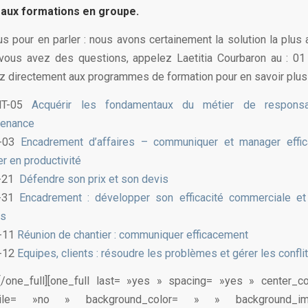
aux formations en groupe.
s pour en parler : nous avons certainement la solution la plus
 vous avez des questions, appelez Laetitia Courbaron au : 01
z directement aux programmes de formation pour en savoir plus 
NT-05
Acquérir les fondamentaux du métier de responsa
tenance
-03
Encadrement d’affaires – communiquer et manager effi
r en productivité
-21
Défendre son prix et son devis
-31
Encadrement : développer son efficacité commerciale et 
ts
-11
Réunion de chantier : communiquer efficacement
-12
Equipes, clients : résoudre les problèmes et gérer les confli
t][/one_full][one_full last= »yes » spacing= »yes » center_c
obile= »no » background_color= » » background_