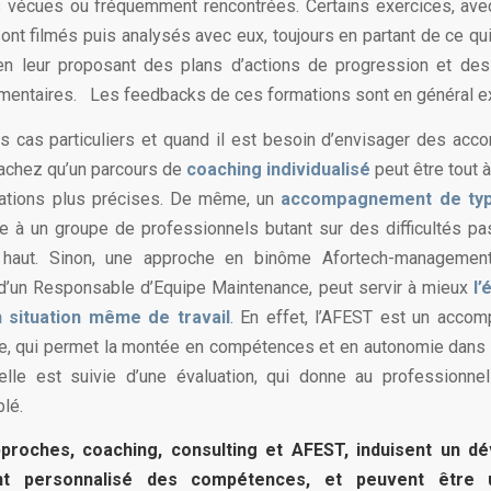
 vécues ou fréquemment rencontrées. Certains exercices, ave
sont filmés puis analysés avec eux, toujours en partant de ce qui
 en leur proposant des plans d’actions de progression et de
mentaires. Les feedbacks de ces formations sont en général ex
es cas particuliers et quand il est besoin d’envisager des a
achez qu’un parcours de
coaching individualisé
peut être tout à
uations plus précises. De même, un
accompagnement de typ
e à un groupe de professionnels butant sur des difficultés p
e haut. Sinon, une approche en binôme Afortech-managemen
 d’un Responsable d’Equipe Maintenance, peut servir à mieux
l’
n situation même de travail
. En effet, l’AFEST est un acco
lle, qui permet la montée en compétences et en autonomie dans l
 elle est suivie d’une évaluation, qui donne au professionn
blé.
pproches, coaching, consulting et AFEST, induisent un d
ent personnalisé des compétences, et peuvent être u