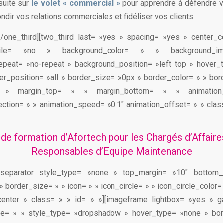
suite sur
le volet « commercial »
pour apprendre à défendre v
ndir vos relations commerciales et fidéliser vos clients.
][/one_third][two_third last= »yes » spacing= »yes » center_
obile= »no » background_color= » » background_
epeat= »no-repeat » background_position= »left top » hover_
der_position= »all » border_size= »0px » border_color= » » bor
 » margin_top= » » margin_bottom= » » animatio
ection= » » animation_speed= »0.1″ animation_offset= » » class
e de formation d’Afortech
pour les Chargés d’Affaire
Responsables d’Equipe Maintenance
t][separator style_type= »none » top_margin= »10″ bottom
 border_size= » » icon= » » icon_circle= » » icon_circle_color= 
center » class= » » id= » »][imageframe lightbox= »yes » ga
ge= » » style_type= »dropshadow » hover_type= »none » bor