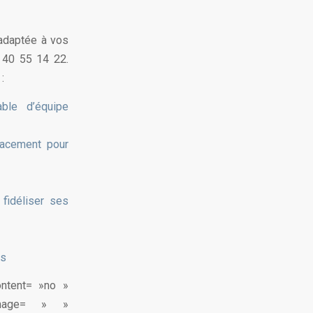
 adaptée à vos
 40 55 14 22.
:
ble d’équipe
cacement pour
fidéliser ses
ts
ontent= »no »
image= » »