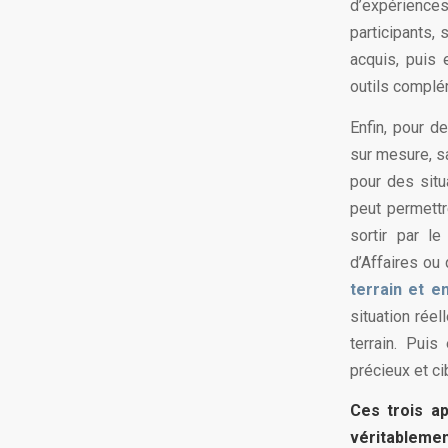
d’expériences
participants, 
acquis, puis
outils complé
Enfin, pour d
sur mesure, s
pour des sit
peut permettr
sortir par l
d’Affaires ou
terrain et e
situation rée
terrain. Puis
précieux et ci
Ces trois a
véritablem