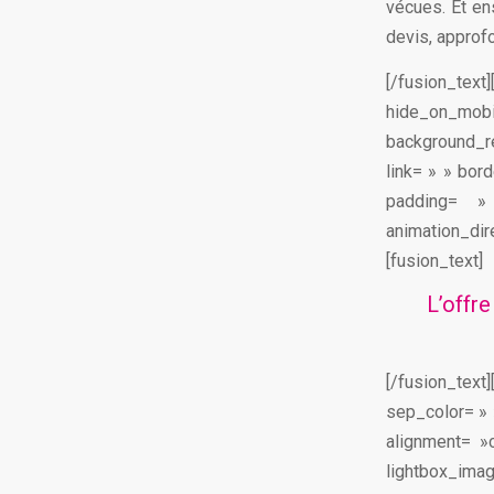
vécues. Et en
devis, approfo
[/fusion_text
hide_on_m
background_r
link= » » bor
padding= »
animation_dir
[fusion_text]
L’offr
[/fusion_tex
sep_color= » »
alignment= »
lightbox_ima