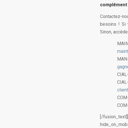
complément 
Contactez-nou
besoins ! Si
Sinon, accéde
MAI
main
MAN
gagne
CIAL
CIAL
clien
COM
COM
[/fusion_tex
hide_on_m