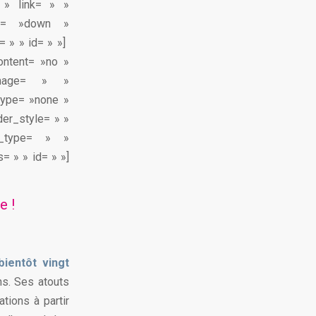
r » link= » »
ion= »down »
= » » id= » »]
ontent= »no »
image= » »
type= »none »
der_style= » »
n_type= » »
= » » id= » »]
e !
ientôt vingt
ns. Ses atouts
tions à partir