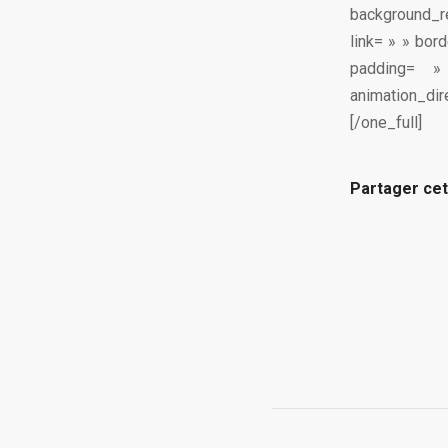
background_r
link= » » bor
padding= »
animation_dir
[/one_full]
Partager cet