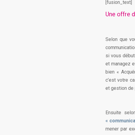
[fusion_text]
Une offre d
Selon que vo
communication
si vous début
et managez ef
bien « Acqué
c’est votre c
et gestion de 
Ensuite selo
« communica
mener par exe