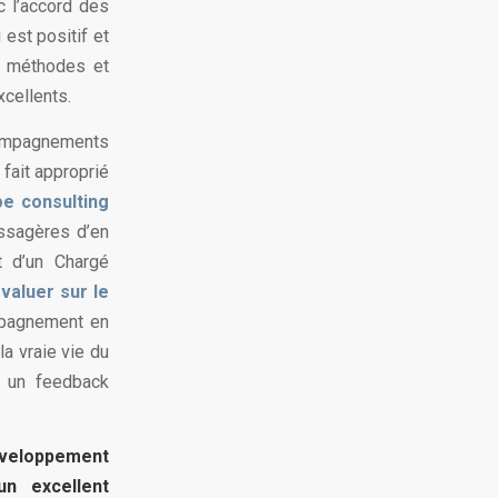
c l’accord des
 est positif et
s méthodes et
cellents.
ccompagnements
 fait approprié
e consulting
assagères d’en
t d’un Chargé
évaluer sur le
mpagnement en
a vraie vie du
el un feedback
éveloppement
n excellent