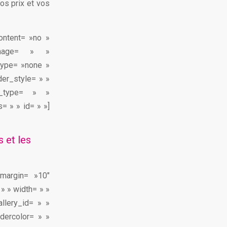
os prix et vos
content= »no »
image= » »
type= »none »
der_style= » »
n_type= » »
= » » id= » »]
s et les
_margin= »10″
» » width= » »
llery_id= » »
dercolor= » »