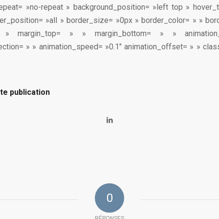
epeat= »no-repeat » background_position= »left top » hover_
der_position= »all » border_size= »0px » border_color= » » bor
 » margin_top= » » margin_bottom= » » animatio
ection= » » animation_speed= »0.1″ animation_offset= » » class
te publication
0
RÉPONSES