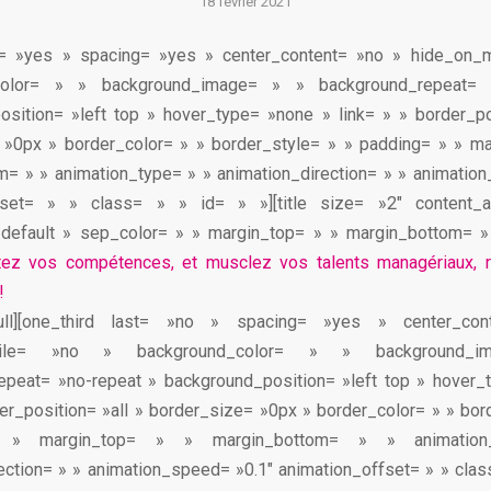
18 février 2021
st= »yes » spacing= »yes » center_content= »no » hide_on_
color= » » background_image= » » background_repeat= 
sition= »left top » hover_type= »none » link= » » border_po
 »0px » border_color= » » border_style= » » padding= » » ma
= » » animation_type= » » animation_direction= » » animatio
fset= » » class= » » id= » »][title size= »2″ content_a
»default » sep_color= » » margin_top= » » margin_bottom= »
ez vos compétences, et musclez vos talents managériaux, re
!
e_full][one_third last= »no » spacing= »yes » center_c
obile= »no » background_color= » » background_
epeat= »no-repeat » background_position= »left top » hover_
der_position= »all » border_size= »0px » border_color= » » bor
 » margin_top= » » margin_bottom= » » animatio
ection= » » animation_speed= »0.1″ animation_offset= » » class