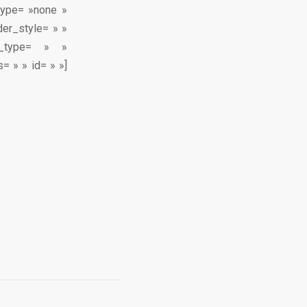
type= »none »
der_style= » »
n_type= » »
= » » id= » »]