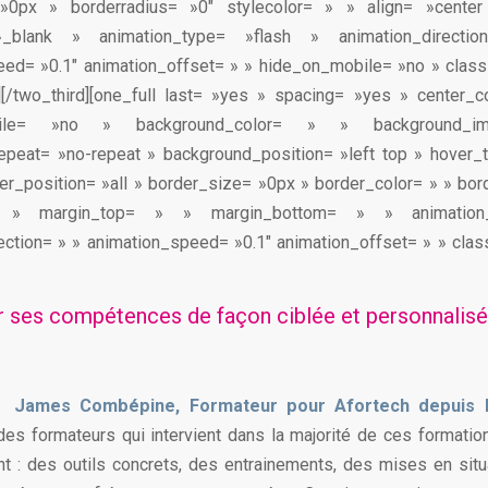
»0px » borderradius= »0″ stylecolor= » » align= »cente
 »_blank » animation_type= »flash » animation_direct
ed= »0.1″ animation_offset= » » hide_on_mobile= »no » class
][/two_third][one_full last= »yes » spacing= »yes » center_c
obile= »no » background_color= » » background_
epeat= »no-repeat » background_position= »left top » hover_
der_position= »all » border_size= »0px » border_color= » » bor
 » margin_top= » » margin_bottom= » » animatio
ection= » » animation_speed= »0.1″ animation_offset= » » class
 ses compétences de façon ciblée et personnalisé
James Combépine, Formateur pour Afortech depuis b
 des formateurs qui intervient dans la majorité de ces formatio
nt : des outils concrets, des entrainements, des mises en situa