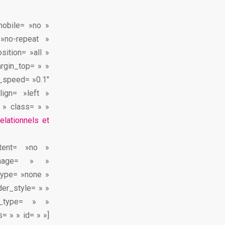
mobile= »no »
»no-repeat »
sition= »all »
rgin_top= » »
n_speed= »0.1″
lign= »left »
 » class= » »
lationnels et
ontent= »no »
image= » »
type= »none »
der_style= » »
n_type= » »
= » » id= » »]