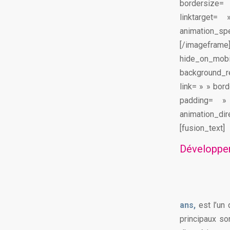
bordersize= 
linktarget=
animation_spe
[/imageframe
hide_on_m
background_r
link= » » bor
padding= »
animation_dir
[fusion_text]
Développer
ans,
est l’un
principaux so