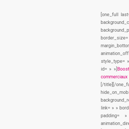
[one_full la
background_
background_po
border_size=
margin_bottom
animation_of
style_type= 
id= » »]
Boost
commerciaux 
[/title][/on
hide_on_m
background_r
link= » » bor
padding= »
animation_dir