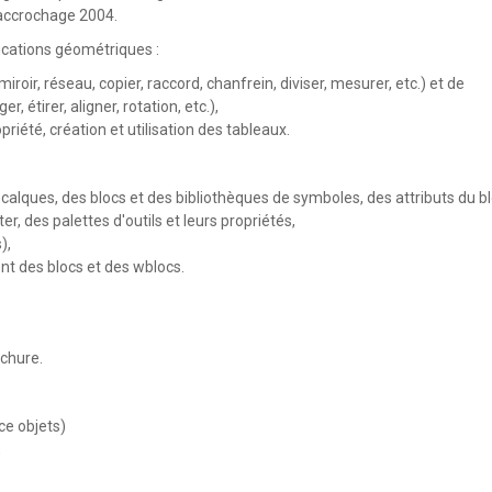
 accrochage 2004.
ications géométriques :
roir, réseau, copier, raccord, chanfrein, diviser, mesurer, etc.) et de
, étirer, aligner, rotation, etc.),
été, création et utilisation des tableaux.
 calques, des blocs et des bibliothèques de symboles, des attributs du bl
 des palettes d'outils et leurs propriétés,
),
t des blocs et des wblocs.
achure.
ce objets)
,