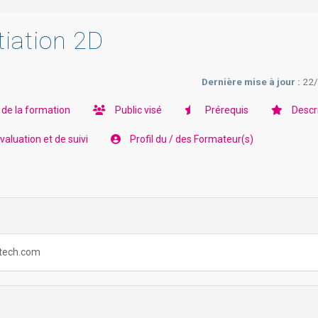
tiation 2D
Dernière mise à jour :
22
 de la formation
Public visé
Prérequis
Descr
aluation et de suivi
Profil du / des Formateur(s)
ortech.com