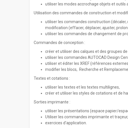
utiliser les modes accrochage objets et outils
Utilisation des commandes de construction et modif
utiliser les commandes construction (décaler, mi
modification (effacer, déplacer, ajuster, prolonger
utiliser les commandes de changement de propri
Commandes de conception :
créer et utiliser des calques et des groupes de
utiliser les commandes AUTOCAD Design Center,
utiliser et éditer les XREF (références externes
modifier les blocs, Recherche et Remplacemen
Textes et cotations :
utiliser les textes et les textes multilignes,
créer et utiliser les styles de cotations et de h
Sorties imprimante :
utiliser les présentations (espace papier/espa
Utiliser les commandes imprimante et traçeur
exercices d'application.