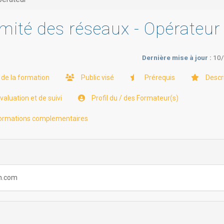
imité des réseaux - Opérateur
Dernière mise à jour :
10
 de la formation
Public visé
Prérequis
Descr
aluation et de suivi
Profil du / des Formateur(s)
ormations complementaires
ch.com