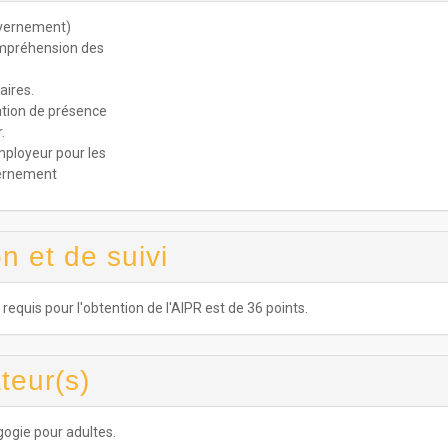
uvernement)
compréhension des
aires.
ation de présence
.
mployeur pour les
vernement
n et de suivi
quis pour l'obtention de l'AIPR est de 36 points.
teur(s)
gogie pour adultes.