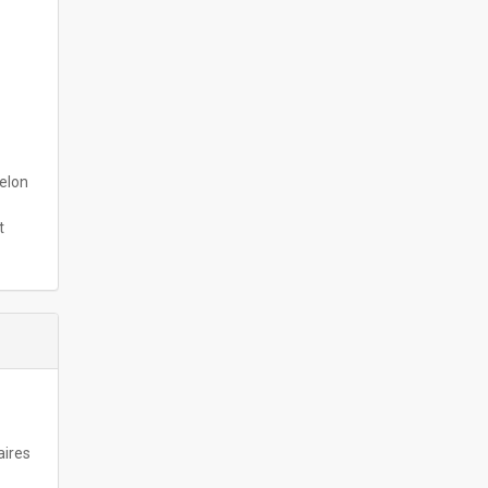
selon
t
aires