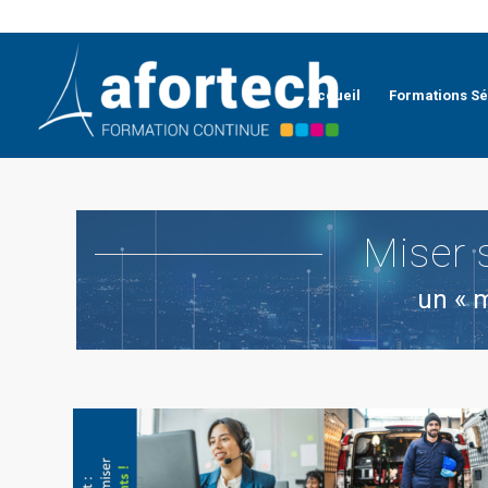
Accueil
Formations Sé
Miser s
un « m