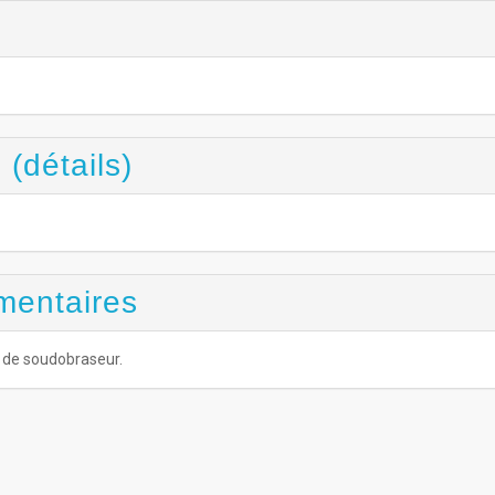
6
 (détails)
mentaires
n de soudobraseur.