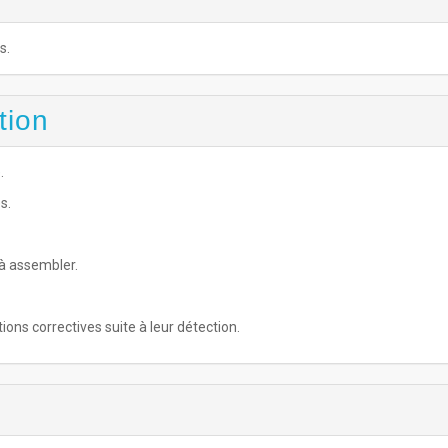
s.
tion
.
s.
 à assembler.
ions correctives suite à leur détection.