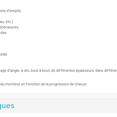
ions d'emploi,
u, etc.).
dobrasures,
èdes.
cédé.
ge d'angle, à clin, bout à bout, de différentes épaisseurs, dans différe
ve du moniteur en fonction de la progression de chacun.
ques