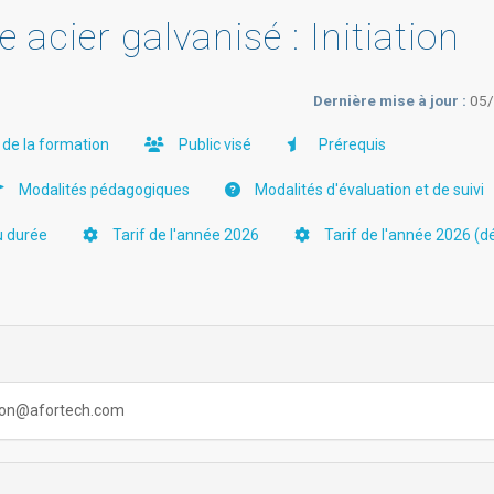
acier galvanisé : Initiation
Dernière mise à jour :
05
 de la formation
Public visé
Prérequis
Modalités pédagogiques
Modalités d'évaluation et de suivi
u durée
Tarif de l'année 2026
Tarif de l'année 2026 (dé
baron@afortech.com