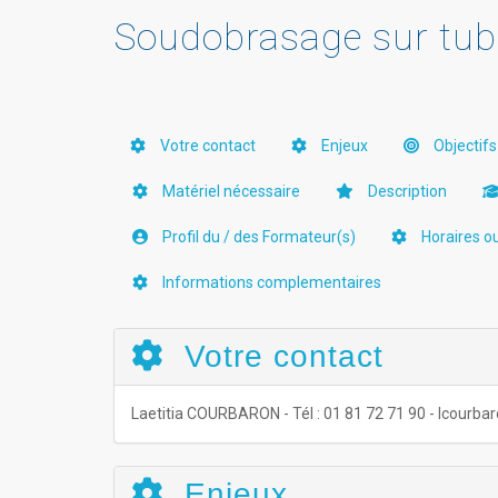
Soudobrasage sur tube 
Votre contact
Enjeux
Objectifs
Matériel nécessaire
Description
Profil du / des Formateur(s)
Horaires o
Informations complementaires
Votre contact
Laetitia COURBARON - Tél : 01 81 72 71 90 - lcour
Enjeux