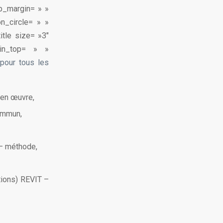
op_margin= » »
n_circle= » »
itle size= »3″
gin_top= » »
pour tous les
 en œuvre,
ommun,
– méthode,
tions) REVIT –