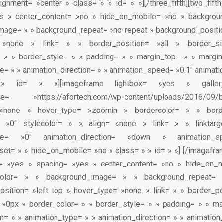
ignment= »center » class= » » id= » »][/three_fifth][two_fift
s » center_content= »no » hide_on_mobile= »no » backgrou
age= » » background_repeat= »no-repeat » background_positio
 »none » link= » » border_position= »all » border_
= » » border_style= » » padding= » » margin_top= » » margi
e= » » animation_direction= » » animation_speed= »0.1″ animati
» id= » »][imageframe lightbox= »yes » galle
age= »https://afortech.com/wp-content/uploads/2016/
 »none » hover_type= »zoomin » bordercolor= » » bor
= »0″ stylecolor= » » align= »none » link= » » linktar
type= »0″ animation_direction= »down » animation_s
set= » » hide_on_mobile= »no » class= » » id= » »]
[/imagefram
st= »yes » spacing= »yes » center_content= »no » hide_on_
color= » » background_image= » » background_repeat= 
sition= »left top » hover_type= »none » link= » » border_po
 »0px » border_color= » » border_style= » » padding= » » ma
= » » animation_type= » » animation_direction= » » animatio