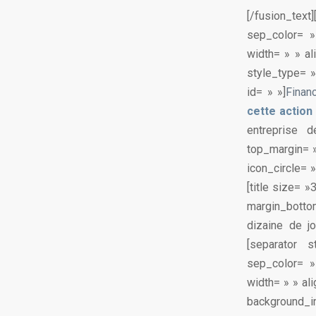
[/fusion_text
sep_color= »
width= » » al
style_type= 
id= » »]
Finan
cette action
entreprise d
top_margin= 
icon_circle= 
[title size= 
margin_bottom
dizaine de jo
[separator 
sep_color= »
width= » » al
background