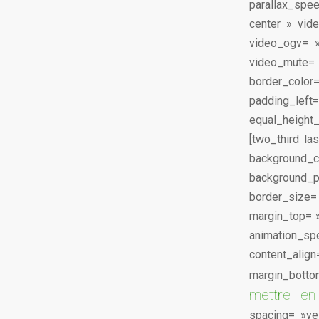
parallax_spe
center » vid
video_ogv= »
video_mute
border_colo
padding_l
equal_height_
[two_third l
background_
background_po
border_size
margin_top= »
animation_sp
content_ali
margin_botto
mettre en
spacing= »ye