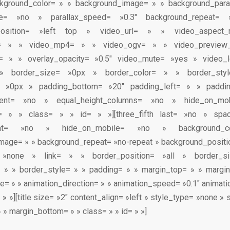
ackground_color= » » background_image= » » background_para
le= »no » parallax_speed= »0.3″ background_repeat= 
position= »left top » video_url= » » video_aspect_r
= » » video_mp4= » » video_ogv= » » video_preview
r= » » overlay_opacity= »0.5″ video_mute= »yes » video
» border_size= »0px » border_color= » » border_styl
= »0px » padding_bottom= »20″ padding_left= » » paddin
rcent= »no » equal_height_columns= »no » hide_on_mo
= » » class= » » id= » »][three_fifth last= »no » spa
ntent= »no » hide_on_mobile= »no » background_
age= » » background_repeat= »no-repeat » background_positio
 »none » link= » » border_position= »all » border_
= » » border_style= » » padding= » » margin_top= » » margi
e= » » animation_direction= » » animation_speed= »0.1″ animati
 » »][title size= »2″ content_align= »left » style_type= »none »
 » margin_bottom= » » class= » » id= » »]