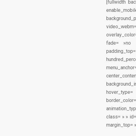
[fullwidth b
enable_mobi
background_
video_webm
overlay_colo
fade= »no 
padding_top
hundred_pe
menu_anchor
center_co
background_im
hover_type=
border_color
animation_typ
class= » » id=
margin_top= »