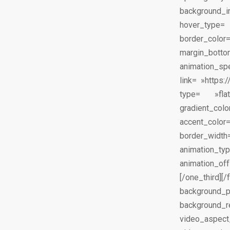
background_im
hover_type=
border_colo
margin_bot
animation_
link= »https
type= »f
gradient_co
accent_col
border_width
animation_
animation_of
[/one_third
background
background_r
video_aspe