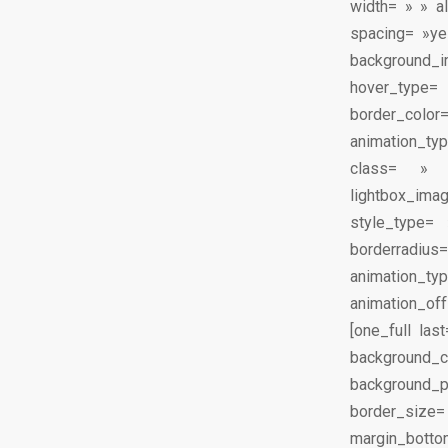
width= » » al
spacing= »ye
background_im
hover_type=
border_color
animation_typ
class= » 
lightbox_im
style_type=
borderradius
animation_
animation_off
[one_full la
background_
background_po
border_size=
margin_bottom