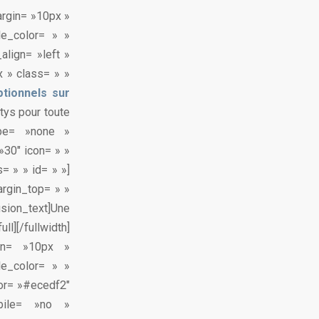
argin= »10px »
le_color= » »
align= »left »
 » class= » »
tionnels sur
tys pour toute
type= »none »
30″ icon= » »
= » » id= » »]
argin_top= » »
fusion_text]Une
l][/fullwidth]
gin= »10px »
le_color= » »
lor= »#ecedf2″
bile= »no »