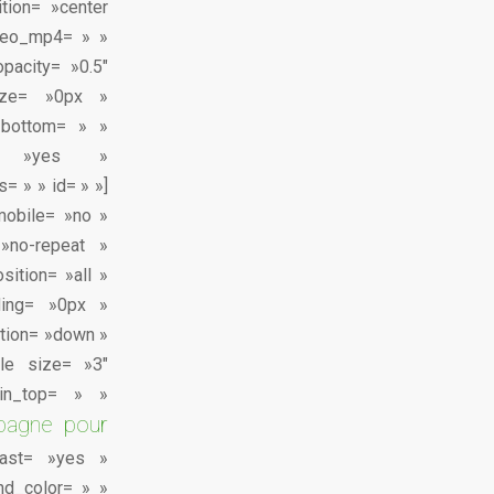
tion= »center
ideo_mp4= » »
pacity= »0.5″
ize= »0px »
_bottom= » »
nt= »yes »
= » » id= » »]
mobile= »no »
»no-repeat »
sition= »all »
ding= »0px »
ction= »down »
tle size= »3″
gin_top= » »
pagne pour
d last= »yes »
nd_color= » »