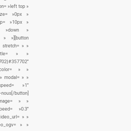
n= »left top »
size= »0px »
top= »10px »
on= »down »
» »][button
 stretch= » »
itle= » »
702|#357702″
_color= » »
 » modal= » »
_speed= »1″
nous[/button]
d_image= » »
peed= »0.3″
ideo_url= » »
eo_ogv= » »