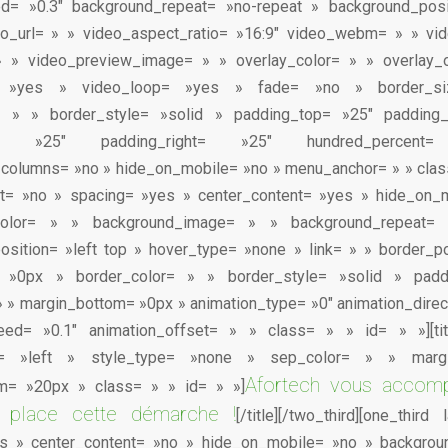
ed= »0.3″ background_repeat= »no-repeat » background_posi
eo_url= » » video_aspect_ratio= »16:9″ video_webm= » » v
 » video_preview_image= » » overlay_color= » » overlay_o
= »yes » video_loop= »yes » fade= »no » border_s
r= » » border_style= »solid » padding_top= »25″ padding
eft= »25″ padding_right= »25″ hundred_perce
columns= »no » hide_on_mobile= »no » menu_anchor= » » class
ast= »no » spacing= »yes » center_content= »yes » hide_on_
color= » » background_image= » » background_repeat= 
sition= »left top » hover_type= »none » link= » » border_po
= »0px » border_color= » » border_style= »solid » pad
 » margin_bottom= »0px » animation_type= »0″ animation_dire
eed= »0.1″ animation_offset= » » class= » » id= » »][ti
gn= »left » style_type= »none » sep_color= » » mar
Afortech vous accom
m= »20px » class= » » id= » »]
 place cette démarche !
[/title][/two_third][one_thir
s » center_content= »no » hide_on_mobile= »no » backgrou