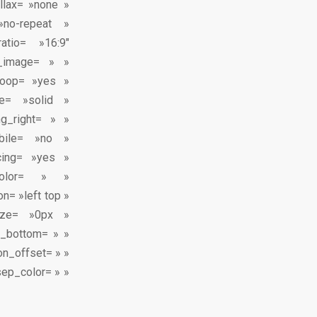
llax= »none »
»no-repeat »
atio= »16:9″
_image= » »
_loop= »yes »
e= »solid »
g_right= » »
bile= »no »
cing= »yes »
color= » »
n= »left top »
size= »0px »
n_bottom= » »
on_offset= » »
 sep_color= » »