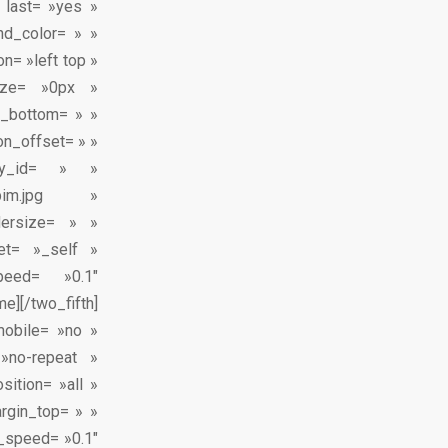
h last= »yes »
nd_color= » »
n= »left top »
size= »0px »
n_bottom= » »
on_offset= » »
ry_id= » »
09/bim.jpg »
dersize= » »
get= »_self »
peed= »0.1″
e][/two_fifth]
mobile= »no »
»no-repeat »
sition= »all »
rgin_top= » »
n_speed= »0.1″