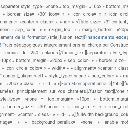
][separator style_type= »none » top_margin= »10px » bottom_m
 » border_size= »30″ icon= » » icon_circle= » » icon_circ
ignment= »center » class= » » id= » »][title size= »3″ content_
»none » sep_color= » » margin_top= » » margin_bottom= »20px
cement de la formation
[/title][fusion_text]
Financements excep
 !
Frais pédagogiques intégralement pris en charge par Construc
e moins de 250 salariés.[/fusion_text][separator style_
»10px » bottom_margin= »20px » sep_color= » » border_size= »
» » icon_circle_color= » » width= » » alignment= »center » class
»3″ content_align= »left » style_type= »none » sep_color= » » m
= »20px » class= » » id= » »]
Formation opérationnelle
[/title][
urnées, principalement sur vos chantiers.[/fusion_text][/one_ful
style_type= »none » top_margin= »10px » bottom_mar
 » border_size= »30″ icon= » » icon_circle= » » icon_circ
ignment= »center » class= » » id= » »][fullwidth background_co
_image= » » background_parallax= »none » enable_mo