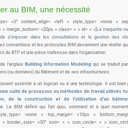
er au BIM, une nécessité
le size= »3″ content_align= »left » style_type= »none » s
 » margin_bottom= »20px » class= » » id= » »]
La maquette nu
 de s’imposer dans les consultations et la gestion des ch
Les conventions et les protocoles BIM deviennent une réalité qu
urs du BTP et une pièce maîtresse dans l’organisation.
de l’anglais
Building Information Modeling
qui se traduit pa
ons (ou données) du Bâtiment et de ses infrastructures.
uvent assimilé à un logiciel ou à une technologie. Il est bien 
t une suite de processus ou méthodes de travail utilisés to
on, de la construction et de l’utilisation d’un bâtim
e.
Le BIM définit qui fait quoi, comment et à quel moment.[
style_type= »none » top_margin= »10px » bottom_mar
 » border_size= »30″ icon= » » icon_circle= » » icon_circ