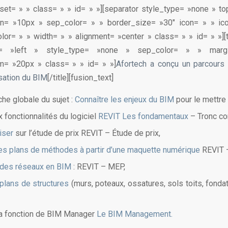
set= » » class= » » id= » »][separator style_type= »none » t
n= »10px » sep_color= » » border_size= »30″ icon= » » ico
olor= » » width= » » alignment= »center » class= » » id= » »][t
gn= »left » style_type= »none » sep_color= » » mar
m= »20px » class= » » id= » »]
Afortech a conçu un parcours 
isation du BIM
[/title][fusion_text]
he globale du sujet :
Connaître les enjeux du BIM
pour le mettre
ux fonctionnalités du logiciel
REVIT Les fondamentaux
– Tronc c
iser
sur l’étude de prix REVIT – Étude de prix,
es plans de méthodes à partir d’une maquette numérique
REVIT 
 des réseaux en BIM
: REVIT – MEP,
plans de structures
(murs, poteaux, ossatures, sols toits, fonda
à la fonction de BIM Manager
Le BIM Management.