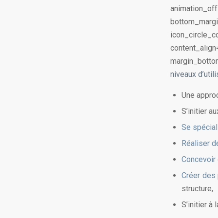
animation_off
bottom_margi
icon_circle_c
content_ali
margin_botto
niveaux d’util
Une approc
S’initier a
Se spécial
Réaliser d
Concevoir
Créer des 
structure,
S’initier 