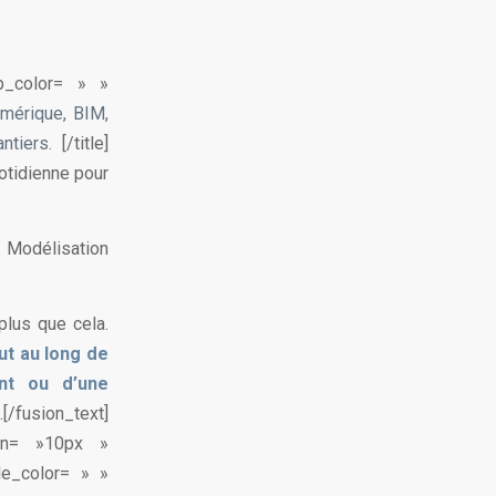
ep_color= » »
mérique, BIM,
antiers.
[/title]
otidienne pour
r Modélisation
plus que cela.
ut au long de
ent ou d’une
/fusion_text]
gin= »10px »
le_color= » »