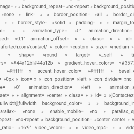
age= » » background_repeat= »no-repeat » background_positio
 »none » link= » » border_position= »all » border_
r= » » border_style= »solid » padding= » » margin_
tom= » » animation_type= »0″ animation_directi
speed= »0.1″ animation_offset= » » class= » » id= 
://afortech.com/contact/ » color= »custom » size= »medium »
lat » shape= »round » target= »_self » t
lors= »#44a12b|#44a12b » gradient_hover_colors= »#357
or= »#ffffff » accent_hover_color= »#ffffff » bevel
= »0px » icon= » » icon_position= »left » icon_divider= »no
type= »0″ animation_direction= »left » animation
fset= » » alignment= »center » class= » » id= » »]Contactez-
][/fullwidth][fullwidth background_color= » » backgroun
_parallax= »none » enable_mobile= »no » parallax_s
epeat= »no-repeat » background_position= »center center » v
ct_ratio= »16:9″ video_webm= » » video_mp4= » » vid