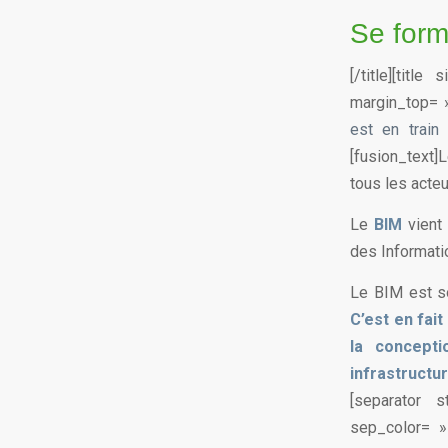
Se form
[/title][tit
margin_top= »
est en train
[fusion_text]
tous les acte
Le
BIM
vient 
des Informati
Le BIM est so
C’est en fai
la concepti
infrastructur
[separator 
sep_color= »