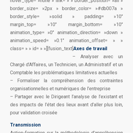
hover_type= »none » link= » » border_position= »all »
border_size= »2px » border_color= »#db007a »
border_style= »solid » padding= »10″
margin_top= »10″ margin_bottom= »10″
animation_type= »0″ animation_direction= »down »
animation_speed= »0.1″ animation_offset= » »
class= » » id= » »][fusion_text]
Axes de travail
– Analyser avec un
Chargé d’Affaires, un Technicien, un Administratif et un
Comptable les problématiques limitatives actuelles
– Formaliser la compréhension des contraintes
organisationnelles et numériques de l’entreprise
– Partager avec le Dirigeant l’analyse de l’existant et
des impacts de l’état des lieux avant d’aller plus loin,
pour validation croisée
Transmission
Action-formation sur la méthodologie d’appréhension