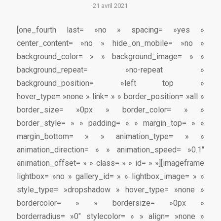
21 avril 2021
[one_fourth last= »no » spacing= »yes »
center_content= »no » hide_on_mobile= »no »
background_color= » » background_image= » »
background_repeat= »no-repeat »
background_position= »left top »
hover_type= »none » link= » » border_position= »all »
border_size= »0px » border_color= » »
border_style= » » padding= » » margin_top= » »
margin_bottom= » » animation_type= » »
animation_direction= » » animation_speed= »0.1″
animation_offset= » » class= » » id= » »][imageframe
lightbox= »no » gallery_id= » » lightbox_image= » »
style_type= »dropshadow » hover_type= »none »
bordercolor= » » bordersize= »0px »
borderradius= »0″ stylecolor= » » align= »none »