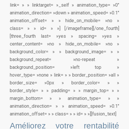
link= » » linktarget= »_self » animation_type= »0″
animation_direction= »down » animation_speed= »0.1″
animation_offset= » » hide_on_mobile= »no »
class= » » id= » »]
[/imageframe][/one_fourth]
[three_fourth last= »yes » spacing= »yes »
center_content= »no » hide_on_mobile= »no »
background_color= » » background_image= » »
background_repeat= »no-repeat »
background_position= »left top »
hover_type= »none » link= » » border_position= »all »
border_size= »0px » border_color= » »
border_style= » » padding= » » margin_top= » »
margin_bottom= » » animation_type= » »
animation_direction= » » animation_speed= »0.1″
animation_offset= » » class= » » id= » »][fusion_text]
Améliorez votre rentabilité