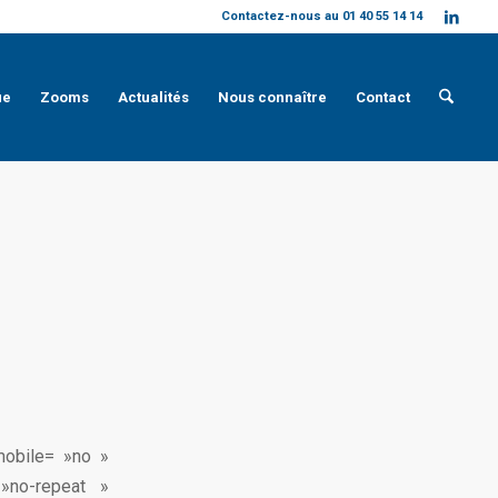
Contactez-nous au 01 40 55 14 14
ue
Zooms
Actualités
Nous connaître
Contact
mobile= »no »
»no-repeat »