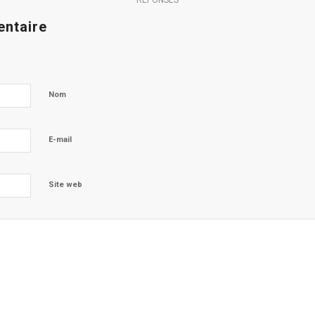
RÉPONSES
entaire
Nom
E-mail
Site web