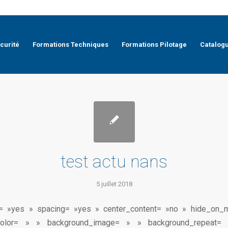
curité
Formations Techniques
Formations Pilotage
Catalog
test actu nans
5 juillet 2018
st= »yes » spacing= »yes » center_content= »no » hide_on_
color= » » background_image= » » background_repeat= 