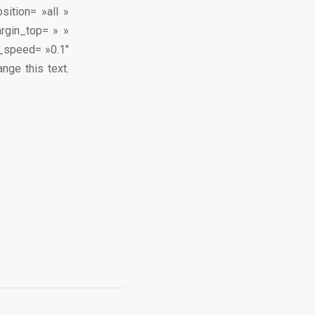
sition= »all »
rgin_top= » »
n_speed= »0.1″
nge this text.