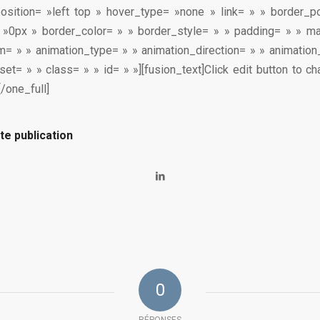
sition= »left top » hover_type= »none » link= » » border_po
 »0px » border_color= » » border_style= » » padding= » » ma
= » » animation_type= » » animation_direction= » » animatio
et= » » class= » » id= » »][fusion_text]Click edit button to cha
[/one_full]
te publication
0