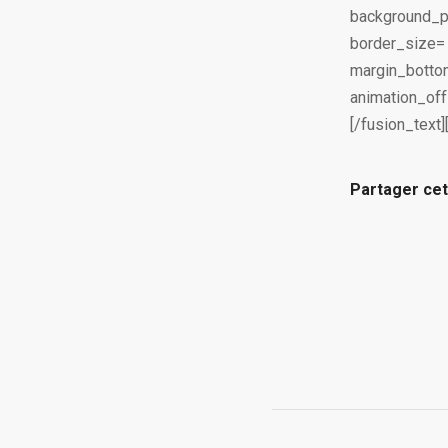
background_po
border_size=
margin_bottom
animation_offs
[/fusion_text]
Partager cet