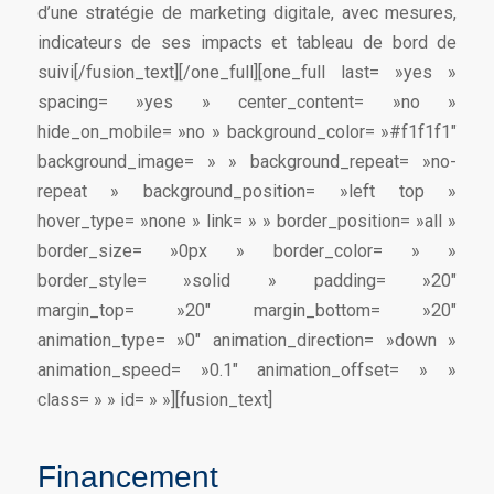
d’une stratégie de marketing digitale, avec mesures,
indicateurs de ses impacts et tableau de bord de
suivi[/fusion_text][/one_full][one_full last= »yes »
spacing= »yes » center_content= »no »
hide_on_mobile= »no » background_color= »#f1f1f1″
background_image= » » background_repeat= »no-
repeat » background_position= »left top »
hover_type= »none » link= » » border_position= »all »
border_size= »0px » border_color= » »
border_style= »solid » padding= »20″
margin_top= »20″ margin_bottom= »20″
animation_type= »0″ animation_direction= »down »
animation_speed= »0.1″ animation_offset= » »
class= » » id= » »][fusion_text]
Financement