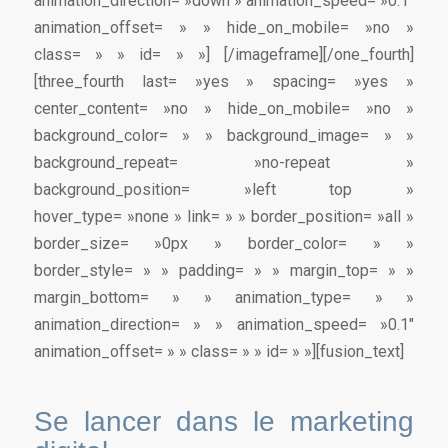
animation_direction= »down » animation_speed= »0.1″
animation_offset= » » hide_on_mobile= »no »
class= » » id= » »]
[/imageframe][/one_fourth]
[three_fourth last= »yes » spacing= »yes »
center_content= »no » hide_on_mobile= »no »
background_color= » » background_image= » »
background_repeat= »no-repeat »
background_position= »left top »
hover_type= »none » link= » » border_position= »all »
border_size= »0px » border_color= » »
border_style= » » padding= » » margin_top= » »
margin_bottom= » » animation_type= » »
animation_direction= » » animation_speed= »0.1″
animation_offset= » » class= » » id= » »][fusion_text]
Se lancer dans le marketing