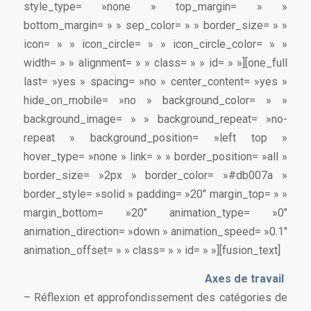
style_type= »none » top_margin= » »
bottom_margin= » » sep_color= » » border_size= » »
icon= » » icon_circle= » » icon_circle_color= » »
width= » » alignment= » » class= » » id= » »][one_full
last= »yes » spacing= »no » center_content= »yes »
hide_on_mobile= »no » background_color= » »
background_image= » » background_repeat= »no-
repeat » background_position= »left top »
hover_type= »none » link= » » border_position= »all »
border_size= »2px » border_color= »#db007a »
border_style= »solid » padding= »20″ margin_top= » »
margin_bottom= »20″ animation_type= »0″
animation_direction= »down » animation_speed= »0.1″
animation_offset= » » class= » » id= » »][fusion_text]
Axes de travail
– Réflexion et approfondissement des catégories de