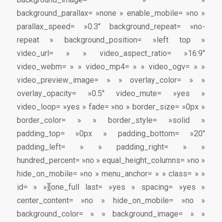
background_parallax= »none » enable_mobile= »no »
parallax_speed= »0.3″ background_repeat= »no-
repeat » background_position= »left top »
video_url= » » video_aspect_ratio= »16:9″
video_webm= » » video_mp4= » » video_ogv= » »
video_preview_image= » » overlay_color= » »
overlay_opacity= »0.5″ video_mute= »yes »
video_loop= »yes » fade= »no » border_size= »0px »
border_color= » » border_style= »solid »
padding_top= »0px » padding_bottom= »20″
padding_left= » » padding_right= » »
hundred_percent= »no » equal_height_columns= »no »
hide_on_mobile= »no » menu_anchor= » » class= » »
id= » »][one_full last= »yes » spacing= »yes »
center_content= »no » hide_on_mobile= »no »
background_color= » » background_image= » »