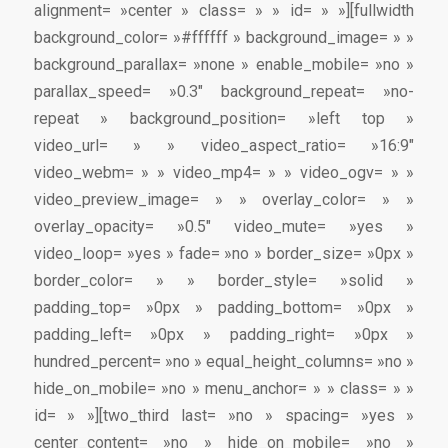
alignment= »center » class= » » id= » »][fullwidth
background_color= »#ffffff » background_image= » »
background_parallax= »none » enable_mobile= »no »
parallax_speed= »0.3″ background_repeat= »no-
repeat » background_position= »left top »
video_url= » » video_aspect_ratio= »16:9″
video_webm= » » video_mp4= » » video_ogv= » »
video_preview_image= » » overlay_color= » »
overlay_opacity= »0.5″ video_mute= »yes »
video_loop= »yes » fade= »no » border_size= »0px »
border_color= » » border_style= »solid »
padding_top= »0px » padding_bottom= »0px »
padding_left= »0px » padding_right= »0px »
hundred_percent= »no » equal_height_columns= »no »
hide_on_mobile= »no » menu_anchor= » » class= » »
id= » »][two_third last= »no » spacing= »yes »
center_content= »no » hide_on_mobile= »no »