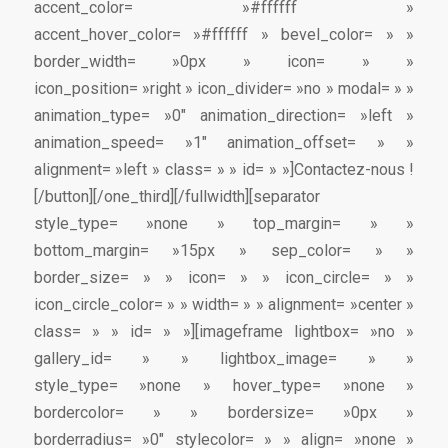
accent_color= »#ffffff »
accent_hover_color= »#ffffff » bevel_color= » »
border_width= »0px » icon= » »
icon_position= »right » icon_divider= »no » modal= » »
animation_type= »0″ animation_direction= »left »
animation_speed= »1″ animation_offset= » »
alignment= »left » class= » » id= » »]Contactez-nous !
[/button][/one_third][/fullwidth][separator
style_type= »none » top_margin= » »
bottom_margin= »15px » sep_color= » »
border_size= » » icon= » » icon_circle= » »
icon_circle_color= » » width= » » alignment= »center »
class= » » id= » »][imageframe lightbox= »no »
gallery_id= » » lightbox_image= » »
style_type= »none » hover_type= »none »
bordercolor= » » bordersize= »0px »
borderradius= »0″ stylecolor= » » align= »none »