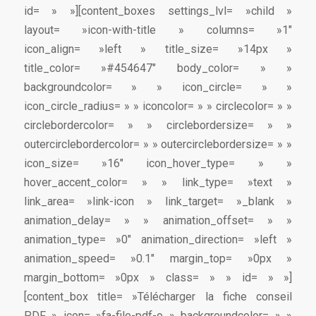
id= » »][content_boxes settings_lvl= »child »
layout= »icon-with-title » columns= »1″
icon_align= »left » title_size= »14px »
title_color= »#454647″ body_color= » »
backgroundcolor= » » icon_circle= » »
icon_circle_radius= » » iconcolor= » » circlecolor= » »
circlebordercolor= » » circlebordersize= » »
outercirclebordercolor= » » outercirclebordersize= » »
icon_size= »16″ icon_hover_type= » »
hover_accent_color= » » link_type= »text »
link_area= »link-icon » link_target= »_blank »
animation_delay= » » animation_offset= » »
animation_type= »0″ animation_direction= »left »
animation_speed= »0.1″ margin_top= »0px »
margin_bottom= »0px » class= » » id= » »]
[content_box title= »Télécharger la fiche conseil
PDF » icon= »fa-file-pdf-o » backgroundcolor= » »