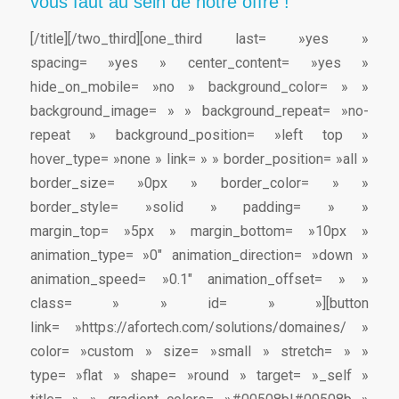
vous faut au sein de notre offre !
[/title][/two_third][one_third last= »yes »
spacing= »yes » center_content= »yes »
hide_on_mobile= »no » background_color= » »
background_image= » » background_repeat= »no-
repeat » background_position= »left top »
hover_type= »none » link= » » border_position= »all »
border_size= »0px » border_color= » »
border_style= »solid » padding= » »
margin_top= »5px » margin_bottom= »10px »
animation_type= »0″ animation_direction= »down »
animation_speed= »0.1″ animation_offset= » »
class= » » id= » »][button
link= »https://afortech.com/solutions/domaines/ »
color= »custom » size= »small » stretch= » »
type= »flat » shape= »round » target= »_self »