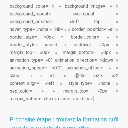
background_color= » » background_image= » »
background_repeat= »no-repeat »
background_position= »left top »
hover_type= »none » link= » » border_position= »all »
border_size= »0px » border_color= » »
border_style= »solid » padding= »0px »
margin_top= »0px » margin_bottom= »0px »
animation_type= »0″ animation_direction= »down »
animation_speed= »0.1″ animation_offset= » »
class= » » id= » »][title size= »3″
content_align= »left » style_type= »none »
sep_color= » » margin_top= »0px »
margin_bottom= »5px » class= » » id= » »]
Prochaine étape : trouvez la formation qu’il