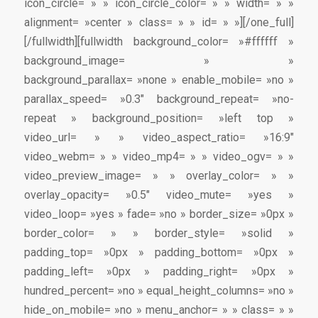
icon_circle= » » icon_circle_color= » » width= » »
alignment= »center » class= » » id= » »][/one_full]
[/fullwidth][fullwidth background_color= »#ffffff »
background_image= » »
background_parallax= »none » enable_mobile= »no »
parallax_speed= »0.3″ background_repeat= »no-
repeat » background_position= »left top »
video_url= » » video_aspect_ratio= »16:9″
video_webm= » » video_mp4= » » video_ogv= » »
video_preview_image= » » overlay_color= » »
overlay_opacity= »0.5″ video_mute= »yes »
video_loop= »yes » fade= »no » border_size= »0px »
border_color= » » border_style= »solid »
padding_top= »0px » padding_bottom= »0px »
padding_left= »0px » padding_right= »0px »
hundred_percent= »no » equal_height_columns= »no »
hide_on_mobile= »no » menu_anchor= » » class= » »