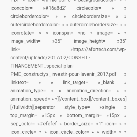
iconcolor= »#16a8d2″ circlecolor= » »
circlebordercolor= » » circlebordersize= » »
outercirclebordercolor= » » outercirclebordersize= » »
iconrotate= » » iconspin= »no » image= » »
image_width= »35″ image_height= »35″
link= »https://afortech.com/wp-
content/uploads/2017/02/CONSEIL-
FINANCEMENT_special-plan-
PME_constructys_investir-pour-lavenir_2017.pdf »
linktext= » » link_target= »_blank »
animation_type= » » animation_direction= » »
animation_speed= » »][/content_box][/content_boxes]
[/fullwidth][separator style_type= »single »
top_margin= »15px » bottom_margin= »15px »
sep_color= »#efefef » border_size= »1″ icon= » »
icon_circle= » » icon_circle_color= » » width= » »