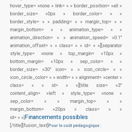
hover_type= »none » link= » » border_position= »all »
border_size= »0px » border_color= » »
border_style= » » padding= » » margin_top= » »
margin_bottom= » » animation_type= » »
animation_direction= » » animation_speed= »0.1″
animation_offset= » » class= » » id= » »][separator
style_type= »none » top_margin= »10px »
bottom_margin= »10px » sep_color= » »
border_size= »30″ icon= » » icon_circle= » »
icon_circle_color= » » width= » » alignment= »center »
class= » » id= » »][title size= »3″
content_align= »left » style_type= »none »
sep_color= » » margin_top= » »
margin_bottom= »20px » class= » »
Financements possibles
id= » »]
[/title][fusion_text]
Pour le coût pédagogique :