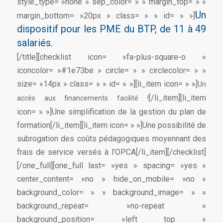
style_type= »none » sep_color= » » margin_top= » »
Un
margin_bottom= »20px » class= » » id= » »]
dispositif pour les PME du BTP, de 11 à 49
salariés.
[/title][checklist icon= »fa-plus-square-o »
iconcolor= »#1e73be » circle= » » circlecolor= » »
size= »14px » class= » » id= » »][li_item icon= » »]
Un
[/li_item][li_item
accès aux financements facilité !
icon= » »]Une simplification de la gestion du plan de
formation[/li_item][li_item icon= » »]Une possibilité de
subrogation des coûts pédagogiques moyennant des
frais de service versés à l’OPCA[/li_item][/checklist]
[/one_full][one_full last= »yes » spacing= »yes »
center_content= »no » hide_on_mobile= »no »
background_color= » » background_image= » »
background_repeat= »no-repeat »
background_position= »left top »