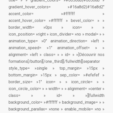
title= » » gradient_colors= »#00508b|#00508b »
gradient_hover_colors= »#16a8d2|#16a8d2″
accent_color= »#ffffff »
accent_hover_color= »#ffffff » bevel_color= » »
border_width= »0px » icon= » »
icon_position= »right » icon_divider= »no » modal= » »
animation_type= »0″ animation_direction= »left »
animation_speed= »1″ animation_offset= » »
alignment= »left » class= » » id= » »]Découvrir nos
formations[/button][/one_third][/fullwidth][separator
style_type= »single » top_margin= »15px »
bottom_margin= »15px » sep_color= »#efefef »
border_size= »1″ icon= » » icon_circle= » »
icon_circle_color= » » width= » » alignment= »center »
class= » » id= » »][fullwidth
background_color= »#ffffff » background_image= » »
background_parallax= »none » enable_mobile= »no »