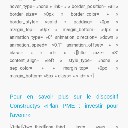
hover_type= »none » link= » » border_position= »all »
border_size= »0px » border_color= » »
border_style= »solid » padding= »0px »
margin_top= »0px » margin_bottom= »0px »
animation_type= »0″ animation_direction= »down »
animation_speed= »0.1″ animation_offset= » »
class= » » id= » »][title size= »3″
content_align= »left » style_type= »none »
sep_color= » » margin_top= »0px »
margin_bottom= »5px » class= » » id= » »]
Pour en savoir plus sur le dispositif
Constructys «Plan PME : investir pour
l’avenir»
[/title][/two_third][one_third last= »yes »