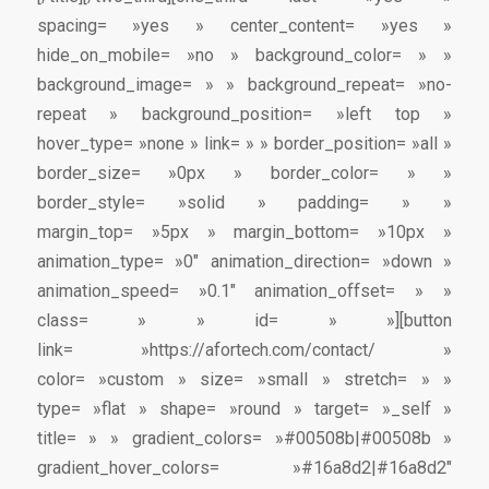
spacing= »yes » center_content= »yes »
hide_on_mobile= »no » background_color= » »
background_image= » » background_repeat= »no-
repeat » background_position= »left top »
hover_type= »none » link= » » border_position= »all »
border_size= »0px » border_color= » »
border_style= »solid » padding= » »
margin_top= »5px » margin_bottom= »10px »
animation_type= »0″ animation_direction= »down »
animation_speed= »0.1″ animation_offset= » »
class= » » id= » »][button
link= »https://afortech.com/contact/ »
color= »custom » size= »small » stretch= » »
type= »flat » shape= »round » target= »_self »
title= » » gradient_colors= »#00508b|#00508b »
gradient_hover_colors= »#16a8d2|#16a8d2″