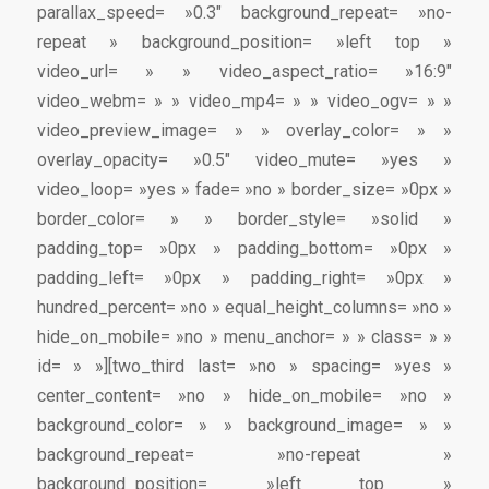
parallax_speed= »0.3″ background_repeat= »no-
repeat » background_position= »left top »
video_url= » » video_aspect_ratio= »16:9″
video_webm= » » video_mp4= » » video_ogv= » »
video_preview_image= » » overlay_color= » »
overlay_opacity= »0.5″ video_mute= »yes »
video_loop= »yes » fade= »no » border_size= »0px »
border_color= » » border_style= »solid »
padding_top= »0px » padding_bottom= »0px »
padding_left= »0px » padding_right= »0px »
hundred_percent= »no » equal_height_columns= »no »
hide_on_mobile= »no » menu_anchor= » » class= » »
id= » »][two_third last= »no » spacing= »yes »
center_content= »no » hide_on_mobile= »no »
background_color= » » background_image= » »
background_repeat= »no-repeat »
background_position= »left top »