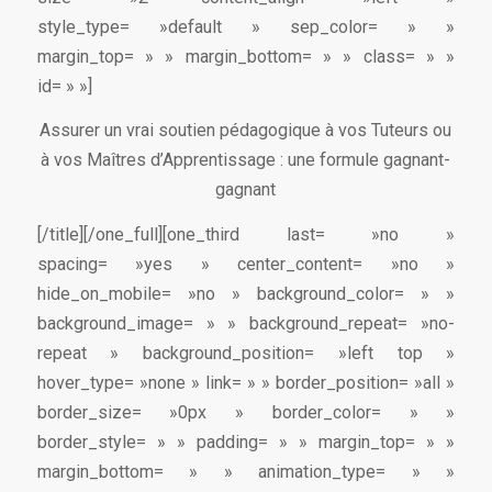
style_type= »default » sep_color= » »
margin_top= » » margin_bottom= » » class= » »
id= » »]
Assurer un vrai soutien pédagogique à vos Tuteurs ou
à vos Maîtres d’Apprentissage : une formule gagnant-
gagnant
[/title][/one_full][one_third last= »no »
spacing= »yes » center_content= »no »
hide_on_mobile= »no » background_color= » »
background_image= » » background_repeat= »no-
repeat » background_position= »left top »
hover_type= »none » link= » » border_position= »all »
border_size= »0px » border_color= » »
border_style= » » padding= » » margin_top= » »
margin_bottom= » » animation_type= » »