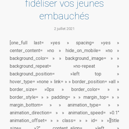
fidéliser vos jeunes
embauchés
2 juillet 2021
[one_full last= »yes » spacing= »yes »
center_content= »no » hide_on_mobile= »no »
background_color= » » background_image= » »
background_repeat= »no-repeat »
background_position= »left top »
hover_type= »none » link= » » border_position= »all »
border_size= »0px » border_color= » »
border_style= » » padding= » » margin_top= » »
margin_bottom= » » animation_type= » »
animation_direction= » » animation_speed= »0.1″
animation_offset= » » class= » » id= » »][title
size= »2″ content_align= »left »