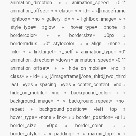
animation_direction= » » animation_speed= »0.1″
animation_offset= » » class= » » id= » »][imageframe
lightbox= »no » gallery_id= » » lightbox_image= » »
style_type= »glow » hover_type= »none »
bordercolor= » » bordersize= »0px »
borderradius= »0″ stylecolor= » » align= »none »
link= » » linktarget= »_self » animation_type= »0″
animation_direction= »down » animation_speed= »0.1″
animation_offset= » » hide_on_mobile= »no »
class= » » id= » »]
[/imageframe][/one_third][two_third
last= »yes » spacing= »yes » center_content= »no »
hide_on_mobile= »no » background_color= » »
background_image= » » background_repeat= »no-
repeat » background_position= »left top »
hover_type= »none » link= » » border_position= »all »
border_size= »0px » border_color= » »
border_style= » » padding= » » margin_top= » »