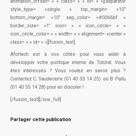
animation_offset= » » class= » » id= » »][separator
style_type= »single » top_margin= »10″
bottom_margin= »10″ sep_color= »#0066bf »
border_size= »1″ icon= » » icon_circle= » »
icon_circle_color= » » width= » » alignment= »center »
class= » » id= » »][fusion_text]
Afortech est à vos côtés pour vous aider à
développer votre politique interne de Tutorat. Vous
êtes intéressés ? Vous voulez en savoir plus ?
Contactez C. Saudecerre (01 40 55 14 25) ou B. Pallu
(01 40 55 14 28) pour en discuter !
[/fusion_text][/one_full]
Partager cette publication