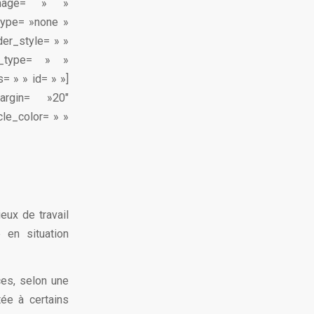
image= » »
type= »none »
der_style= » »
n_type= » »
= » » id= » »]
argin= »20″
cle_color= » »
eux de travail
 en situation
es, selon une
ée à certains