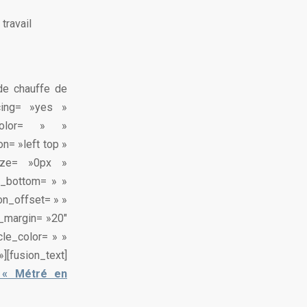
travail
 de chauffe de
acing= »yes »
color= » »
n= »left top »
size= »0px »
n_bottom= » »
on_offset= » »
m_margin= »20″
cle_color= » »
][fusion_text]
 « Métré en