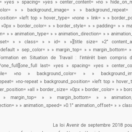
st= »yes » spacing= »yes » center_content= »no » hide_on_
color= » » background_image= » » background_repeat= 
sition= »left top » hover_type= »none » link= » » border_po
 »0px » border_color= » » border_style= » » padding= » » ma
= » » animation_type= » » animation_direction= » » animatio
fset= » » class= » » id= » »][title size= »2″ content_a
»default » sep_color= » » margin_top= » » margin_bottom= »
ormation en Situation de Travail : l’intérêt bien compris 
e][/one_full][one_full last= »yes » spacing= »yes » center_
obile= »no » background_color= » » background_
epeat= »no-repeat » background_position= »left top » hover_
der_position= »all » border_size= »0px » border_color= » » bor
 » margin_top= » » margin_bottom= » » animatio
ection= » » animation_speed= »0.1″ animation_offset= » » class
La loi Avenir de septembre 2018 pour