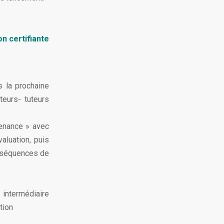
on certifiante
s la prochaine
teurs- tuteurs
tenance » avec
valuation, puis
s séquences de
 intermédiaire
tion