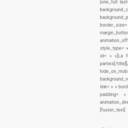
[one_full la
background_
background_po
border_size=
margin_bottom
animation_of
style_type= 
id= » »]La F
parties[/titl
hide_on_m
background_r
link= » » bor
padding= »
animation_dir
[fusion_text]