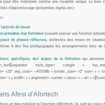
le peut être mobilisée comme une modalité unique, ou bien s’
ités d’apprentissage (présentiel, digital, etc.).
s :
l’activité de travail
on préalable d’un formateur
pouvant exercer une fonction tutoral
 place de phases réflexives
, distinctes des mises en situation
tiliser à des fins pédagogiques les enseignements tirés de l
ions spécifiques des acquis de la formation
qui jalonnent
fusion_text][separator style_type= »single » top_m
n= »20″ sep_color= »#0508b » border_size= »2″ icon= » » ico
lor= » » width= » » alignment= »center » class= » » id= » »][fusi
jets Afest d’Afortech
d’ores et deja mobilisé la Direction d’Afortech. Ils sont en cours