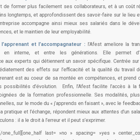
t de former plus facilement ses collaborateurs, et à un coût réd
ns longtemps, et approfondissent des savoir-faire sur le lieu e
L’entreprise accompagne ainsi mieux ses salariés dans le dév
ces, et le maintien de leur employabilité.
r l’apprenant et l’accompagnateur :
l’Afest ameliore la tr
 en interne, et entre les générations. Elle permet d’
e aux experts qui détiennent un savoir spécifique. Centrée sur l
édiatement des effets sur l’efficacité et la qualité du travail 
prenant est au coeur de sa montée en compétences, et prend 
 possibilités d’évolution. Enfin, l’Afest facilite l’accès à la
oignées de la formation professionnelle. Ses modalités, plus
nelles, sur le mode du « j’apprends en faisant », avec le feedba
a pratique et l’échange, répondent mieux aux attentes d’un salar
ulons : il a le droit à l’erreur et il peut s’exprimer.
t][/one_full][one_half last= »no » spacing= »yes » center_c