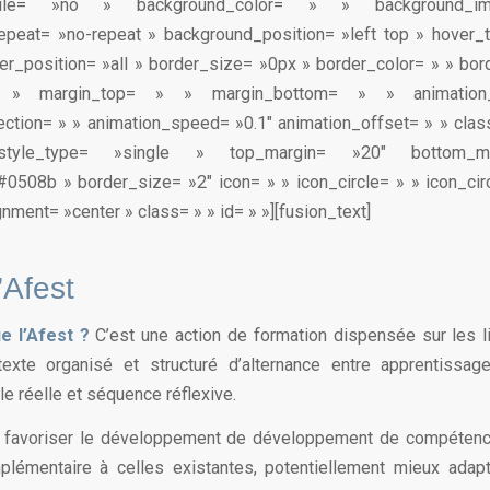
obile= »no » background_color= » » background_
epeat= »no-repeat » background_position= »left top » hover_
der_position= »all » border_size= »0px » border_color= » » bor
 » margin_top= » » margin_bottom= » » animatio
ection= » » animation_speed= »0.1″ animation_offset= » » class
 style_type= »single » top_margin= »20″ bottom_m
0508b » border_size= »2″ icon= » » icon_circle= » » icon_cir
gnment= »center » class= » » id= » »][fusion_text]
l’Afest
e l’Afest ?
C’est une action de formation dispensée sur les li
exte organisé et structuré d’alternance entre apprentissage
e réelle et séquence réflexive.
 favoriser le développement de développement de compétenc
plémentaire à celles existantes, potentiellement mieux adapt