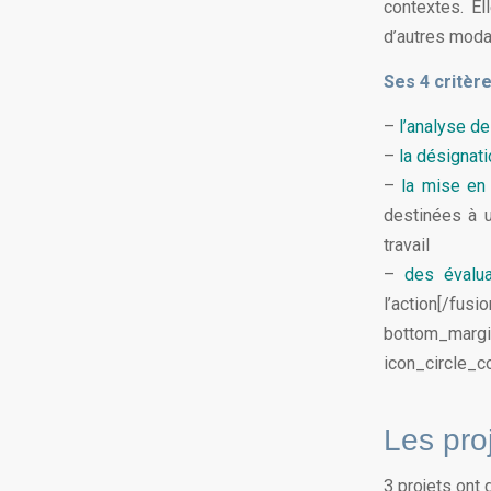
contextes. El
d’autres modal
Ses 4 critère
–
l’analyse de 
–
la désignati
–
la mise en
destinées à u
travail
–
des évaluat
l’action[/
bottom_margi
icon_circle_co
Les pro
3 projets ont 