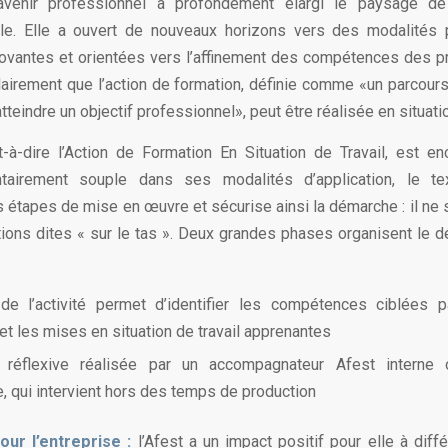
avenir professionnel a profondément élargi le paysage de
lle. Elle a ouvert de nouveaux horizons vers des modalités
novantes et orientées vers l’affinement des compétences des p
clairement que l’action de formation, définie comme «un parcou
tteindre un objectif professionnel», peut être réalisée en situatio
t-à-dire l’Action de Formation En Situation de Travail, est e
ntairement souple dans ses modalités d’application, le te
 étapes de mise en œuvre et sécurise ainsi la démarche : il ne s
ions dites « sur le tas ». Deux grandes phases organisent le 
de l’activité permet d’identifier les compétences ciblées p
 et les mises en situation de travail apprenantes
réflexive réalisée par un accompagnateur Afest interne 
se, qui intervient hors des temps de production
ur l’entreprise :
l’Afest a un impact positif pour elle à diffé