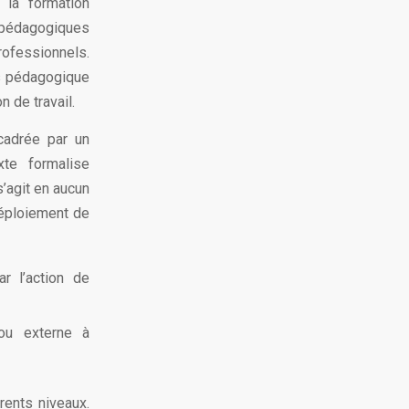
 la formation
 pédagogiques
rofessionnels.
rs pédagogique
n de travail.
ncadrée par un
xte formalise
’agit en aucun
déploiement de
ar l’action de
ou externe à
rents niveaux.