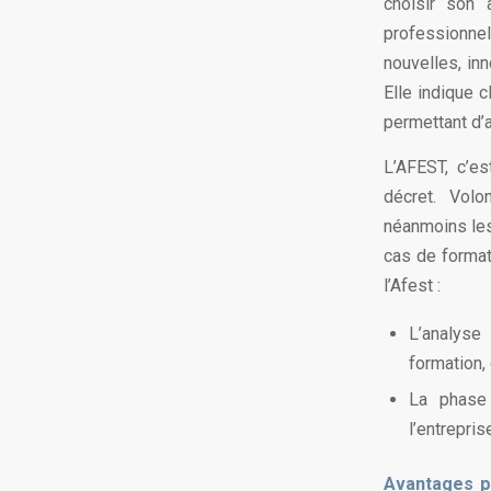
choisir son 
professionne
nouvelles, in
Elle indique 
permettant d’a
L’AFEST, c’es
décret. Volo
néanmoins les
cas de format
l’Afest :
L’analyse 
formation,
La phase 
l’entrepri
Avantages po