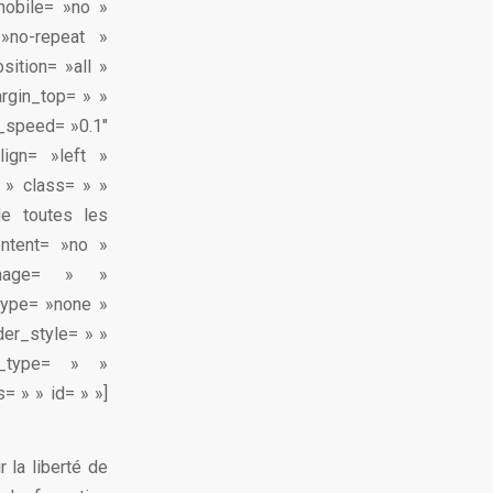
mobile= »no »
»no-repeat »
sition= »all »
rgin_top= » »
n_speed= »0.1″
lign= »left »
 » class= » »
de toutes les
content= »no »
image= » »
type= »none »
der_style= » »
n_type= » »
= » » id= » »]
 la liberté de