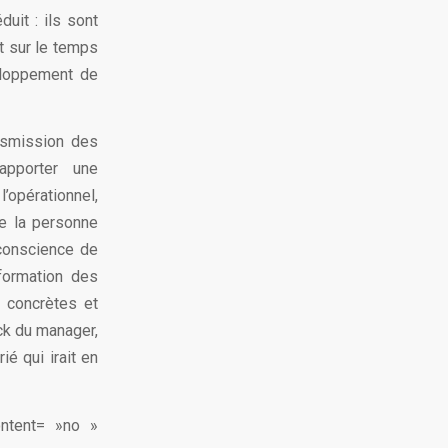
uit : ils sont
t sur le temps
eloppement de
ansmission des
apporter une
’opérationnel,
de la personne
conscience de
 formation des
 concrètes et
ck du manager,
ié qui irait en
ontent= »no »