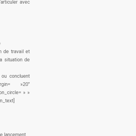
articuler avec
e
 de travail et
a situation de
 ou concluent
argin= »20″
n_circle= » »
on_text]
 de lancement.