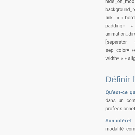
hide_on_m
background_r
link= » » bor
padding= »
animation_dir
[separator
sep_color= »#
width= » » ali
Définir 
Qu’est-ce qu
dans un cont
professionnell
Son intérêt
:
modalité com