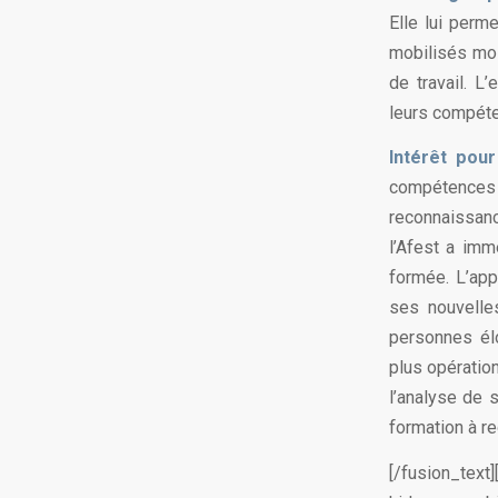
Elle lui perme
mobilisés moi
de travail. 
leurs compéten
Intérêt pou
compétences
reconnaissanc
l’Afest a imm
formée. L’ap
ses nouvelles
personnes él
plus opération
l’analyse de s
formation à rec
[/fusion_tex