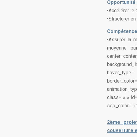
Opportunité 
•Accélérer le
•Structurer e
Compétences
•Assurer la m
moyenne puis
center_co
background_im
hover_type=
border_color
animation_typ
class= » » id
sep_color= »#
2ème proje
couverture e