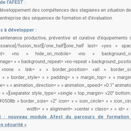
de l’AFEST :
 développement des compétences des stagiaires en situation de 
n entreprise des séquences de formation et d’évaluation.
 à développer :
aintenance productive, préventive et curative d’équipements
sance[/fusion_text][/one_half][one_half last= »yes » sp
ntent= »no » hide_on_mobile= »no » background_
age= » » background_repeat= »no-repeat » background_positio
 »none » link= » » border_position= »all » border_
= » » border_style= » » padding= » » margin_top= » » margi
e= » » animation_direction= » » animation_speed= »0.1″ animati
= » »][separator style_type= »single » top_margin= »20″ botto
0508b » border_size= »2″ icon= » » icon_circle= » » icon_cir
width= » » alignment= »center » class= » » id= » »
t : nouveau module Afest du parcours de formation
n sécurité »