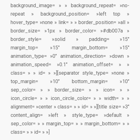
background_image= » » background_repeat= »no-
repeat » background_position= »left top »
hover_type= »none » link= » » border_position= »all »
border_size= »1px » border_color= »#db007a »
border_style= »solid » padding= »15″
margin_top= »15″ margin_bottom= »15″
animation_type= »0″ animation_direction= »down »
animation_speed= »0.1″ animation_offset= » »
class= » » id= » »][separator style_type= »none »
top_margin= »10″ bottom_margin= »10″
sep_color= » » border_size= » » icon= » »
icon_circle= » » icon_circle_color= » » width= » »
alignment= »center » class= » » id= » »][title size= »3″
content_align= »left » style_type= »default »
sep_color= » » margin_top= » » margin_bottom= » »
class= » » id= » »]