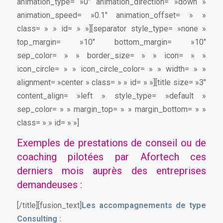
animation_type= »0″ animation_direction= »down »
animation_speed= »0.1″ animation_offset= » »
class= » » id= » »][separator style_type= »none »
top_margin= »10″ bottom_margin= »10″
sep_color= » » border_size= » » icon= » »
icon_circle= » » icon_circle_color= » » width= » »
alignment= »center » class= » » id= » »][title size= »3″
content_align= »left » style_type= »default »
sep_color= » » margin_top= » » margin_bottom= » »
class= » » id= » »]
Exemples de prestations de conseil ou de
coaching pilotées par Afortech ces
derniers mois auprès des entreprises
demandeuses :
[/title][fusion_text]
Les accompagnements de type
Consulting :