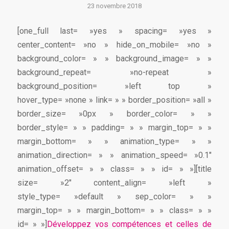
23 novembre 2018
[one_full last= »yes » spacing= »yes »
center_content= »no » hide_on_mobile= »no »
background_color= » » background_image= » »
background_repeat= »no-repeat »
background_position= »left top »
hover_type= »none » link= » » border_position= »all »
border_size= »0px » border_color= » »
border_style= » » padding= » » margin_top= » »
margin_bottom= » » animation_type= » »
animation_direction= » » animation_speed= »0.1″
animation_offset= » » class= » » id= » »][title
size= »2″ content_align= »left »
style_type= »default » sep_color= » »
margin_top= » » margin_bottom= » » class= » »
id= » »]
Développez vos compétences et celles de