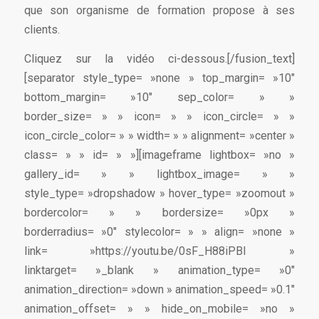
que son organisme de formation propose à ses
clients.
Cliquez sur la vidéo ci-dessous.[/fusion_text]
[separator style_type= »none » top_margin= »10″
bottom_margin= »10″ sep_color= » »
border_size= » » icon= » » icon_circle= » »
icon_circle_color= » » width= » » alignment= »center »
class= » » id= » »][imageframe lightbox= »no »
gallery_id= » » lightbox_image= » »
style_type= »dropshadow » hover_type= »zoomout »
bordercolor= » » bordersize= »0px »
borderradius= »0″ stylecolor= » » align= »none »
link= »https://youtu.be/0sF_H88iPBI »
linktarget= »_blank » animation_type= »0″
animation_direction= »down » animation_speed= »0.1″
animation_offset= » » hide_on_mobile= »no »