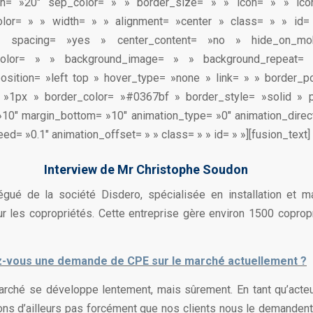
in= »20″ sep_color= » » border_size= » » icon= » » icon
color= » » width= » » alignment= »center » class= » » id= 
» spacing= »yes » center_content= »no » hide_on_mo
color= » » background_image= » » background_repeat= 
sition= »left top » hover_type= »none » link= » » border_po
 »1px » border_color= »#0367bf » border_style= »solid » 
»10″ margin_bottom= »10″ animation_type= »0″ animation_direc
ed= »0.1″ animation_offset= » » class= » » id= » »][fusion_text]
Interview de Mr Christophe Soudon
égué de la société Disdero, spécialisée en installation et 
r les copropriétés. Cette entreprise gère environ 1500 copropri
z-vous une demande de CPE sur le marché actuellement ?
arché se développe lentement, mais sûrement. En tant qu’acteur 
ons d’ailleurs pas forcément que nos clients nous le demandent