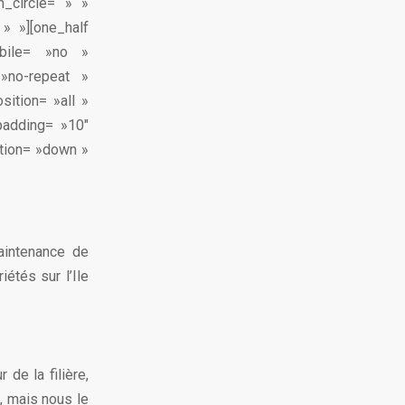
_circle= » »
» »][one_half
bile= »no »
»no-repeat »
sition= »all »
padding= »10″
tion= »down »
maintenance de
étés sur l’Ile
de la filière,
, mais nous le