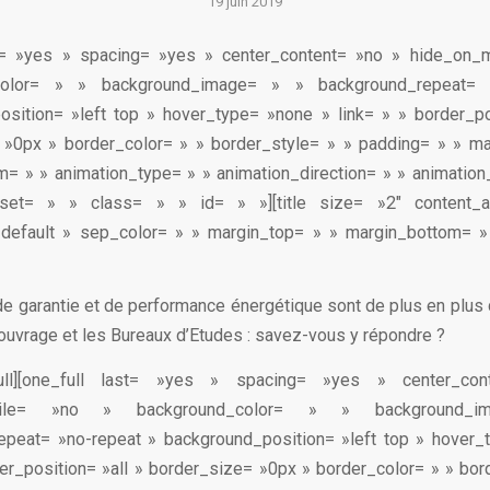
19 juin 2019
st= »yes » spacing= »yes » center_content= »no » hide_on_
color= » » background_image= » » background_repeat= 
sition= »left top » hover_type= »none » link= » » border_po
 »0px » border_color= » » border_style= » » padding= » » ma
= » » animation_type= » » animation_direction= » » animatio
fset= » » class= » » id= » »][title size= »2″ content_a
»default » sep_color= » » margin_top= » » margin_bottom= »
de garantie et de performance énergétique sont de plus en plu
’ouvrage et les Bureaux d’Etudes : savez-vous y répondre ?
e_full][one_full last= »yes » spacing= »yes » center_c
obile= »no » background_color= » » background_
epeat= »no-repeat » background_position= »left top » hover_
der_position= »all » border_size= »0px » border_color= » » bor