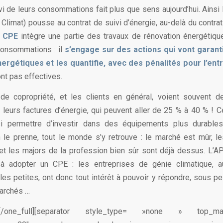
vi de leurs consommations fait plus que sens aujourd’hui. Ainsi
Climat) pousse au contrat de suivi d’énergie, au-delà du contrat
 CPE
intègre une partie des travaux de rénovation énergétique
onsommations : il
s’engage sur des actions qui vont garant
ergétiques et les quantifie, avec des pénalités pour l’ent
nt pas effectives.
de copropriété, et les clients en général, voient souvent 
 leurs factures d’énergie, qui peuvent aller de 25 % à 40 % !
i permettre d’investir dans des équipements plus durable
 le prenne, tout le monde s’y retrouve : le marché est mûr, le
t les majors de la profession bien sûr sont déjà dessus. L’
 à adopter un CPE : les entreprises de génie climatique, a
es petites, ont donc tout intérêt à pouvoir y répondre, sous pe
archés …
ext][/one_full][separator style_type= »none » top_m