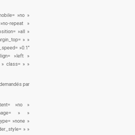
mobile= »no »
»no-repeat »
sition= »all »
rgin_top= » »
n_speed= »0.1″
lign= »left »
 » class= » »
s demandés par
ontent= »no »
image= » »
type= »none »
der_style= » »