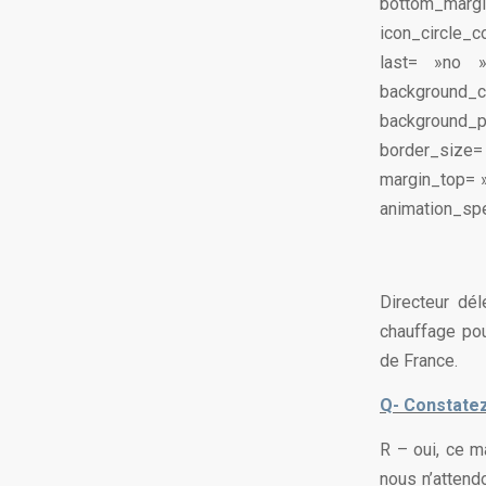
bottom_marg
icon_circle_
last= »no 
background_
background_po
border_size=
margin_top= 
animation_spe
Directeur dél
chauffage pou
de France.
Q- Constate
R – oui, ce m
nous n’attend