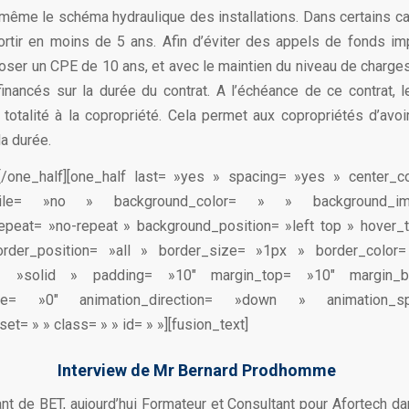
même le schéma hydraulique des installations. Dans certains cas
rtir en moins de 5 ans. Afin d’éviter des appels de fonds im
ser un CPE de 10 ans, et avec le maintien du niveau de charges
financés sur la durée du contrat. A l’échéance de ce contrat,
 totalité à la copropriété. Cela permet aux copropriétés d’avo
a durée.
t][/one_half][one_half last= »yes » spacing= »yes » center_c
obile= »no » background_color= » » background_
epeat= »no-repeat » background_position= »left top » hover_
order_position= »all » border_size= »1px » border_color
e= »solid » padding= »10″ margin_top= »10″ margin_
type= »0″ animation_direction= »down » animation_s
et= » » class= » » id= » »][fusion_text]
Interview de Mr Bernard Prodhomme
ant de BET, aujourd’hui Formateur et Consultant pour Afortech d