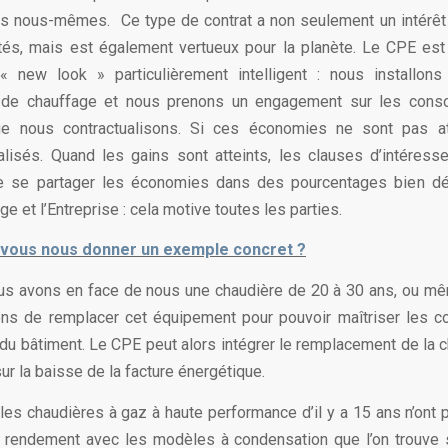
s nous-mêmes. Ce type de contrat a non seulement un intérêt 
tés, mais est également vertueux pour la planète. Le CPE est
« new look » particulièrement intelligent : nous installon
de chauffage et nous prenons un engagement sur les con
ue nous contractualisons. Si ces économies ne sont pas at
isés. Quand les gains sont atteints, les clauses d’intéres
e se partager les économies dans des pourcentages bien défi
ge et l’Entreprise : cela motive toutes les parties.
vous nous donner un exemple concret ?
us avons en face de nous une chaudière de 20 à 30 ans, ou mê
ns de remplacer cet équipement pour pouvoir maîtriser les 
du bâtiment. Le CPE peut alors intégrer le remplacement de la c
r la baisse de la facture énergétique.
es chaudières à gaz à haute performance d’il y a 15 ans n’ont pl
 rendement avec les modèles à condensation que l’on trouve s