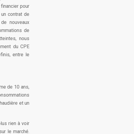
financier pour
 un contrat de
s de nouveaux
sommations de
teintes, nous
sement du CPE
nis, entre le
me de 10 ans,
consommations
haudière et un
us rien à voir
ur le marché.