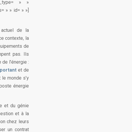
n_type= » »
= » » id= » »]
actuel de la
ce contexte, la
équipements de
pent pas. Ils
de l’énergie :
portant
et de
t le monde s’y
 poste énergie
e et du génie
estion et à la
ion chez leurs
er un contrat