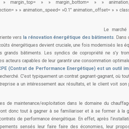
 » margin_top= » » margin_bottom= » » animatio
ection= » » animation_speed= »0.1″ animation_offset= » » class
Le marché 
oriente vers
la rénovation énergétique des bâtiments
. Dans 
coûts énergétiques devient cruciale, une fois modernisés les 
s grands bâtiments. Les syndics de copropriété ne s’y trom
es acteurs capables de leur garantir une consommation optimale 
CPE (Contrat de Performance Energétique) est un outil im
recherché. C’est typiquement un contrat gagnant-gagnant, où tou
treprise a un intéressement aux résultats, et le client voit son
ses de maintenance/exploitation dans le domaine du chauffag
ront donc tout à gagner à se familiariser et à se former à la g
contrats de performance énergétique. En effet, après l’installat
uipements sensés leur faire faire des économies, leur propos