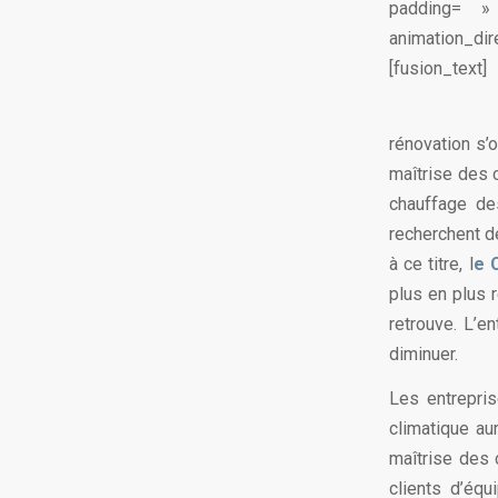
padding= »
animation_dir
[fusion_text]
rénovation s’
maîtrise des 
chauffage de
recherchent d
à ce titre, l
e 
plus en plus 
retrouve. L’en
diminuer.
Les entrepri
climatique au
maîtrise des 
clients d’éq