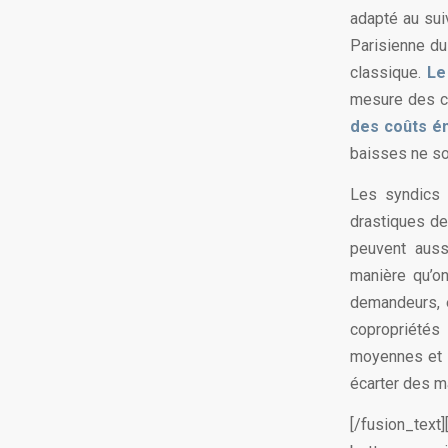
adapté au sui
Parisienne du 
classique.
Le
mesure des c
des coûts én
baisses ne so
Les syndics 
drastiques de
peuvent auss
manière qu’on
demandeurs, e
copropriétés
moyennes et l
écarter des m
[/fusion_t