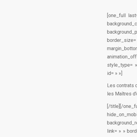
[one_full la
background_
background_po
border_size=
margin_bottom
animation_of
style_type= 
id= » »]
Les contrats 
les Maîtres d
[/title][/on
hide_on_m
background_r
link= » » bor