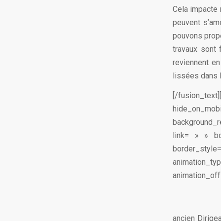
Cela impacte 
peuvent s’amo
pouvons propo
travaux sont 
reviennent en
lissées dans l
[/fusion_tex
hide_on_m
background_r
link= » » b
border_styl
animation_
animation_offs
ancien Dirige