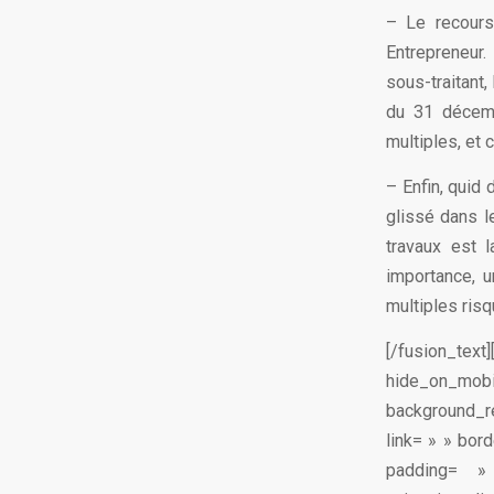
– Le recours
Entrepreneur. 
sous-traitant,
du 31 décemb
multiples, et 
– Enfin, quid 
glissé dans l
travaux est l
importance, u
multiples risq
[/fusion_text
hide_on_m
background_r
link= » » bor
padding= »