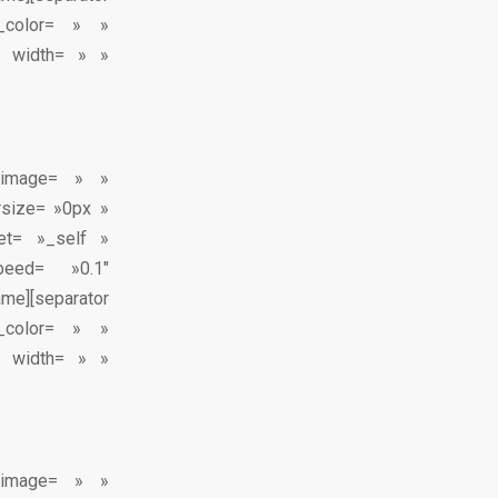
_color= » »
» width= » »
x_image= » »
rsize= »0px »
get= »_self »
peed= »0.1″
ame][separator
_color= » »
» width= » »
x_image= » »