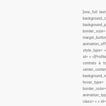
[one_full la
background_
background_po
border_size=
margin_bottom
animation_of
style_type= 
id= » »]Profit
contrats à t
center_co
background_im
hover_type=
border_color
animation_typ
class= » » id=