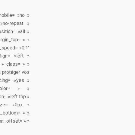
mobile= »no »
»no-repeat »
sition= »all »
rgin_top= » »
n_speed= »0.1″
lign= »left »
 » class= » »
 à protéger vos
acing= »yes »
color= » »
n= »left top »
size= »0px »
n_bottom= » »
on_offset= » »