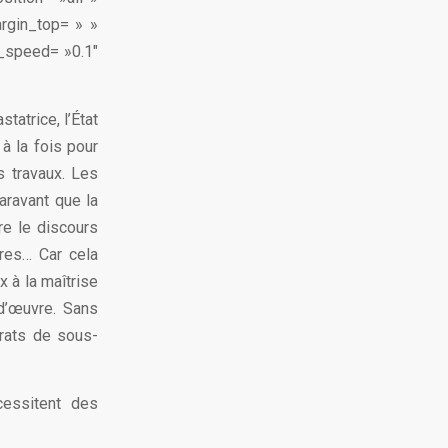
rgin_top= » »
n_speed= »0.1″
tatrice, l’État
à la fois pour
s travaux. Les
aravant que la
re le discours
vres… Car cela
x à la maîtrise
 d’œuvre. Sans
rats de sous-
cessitent des