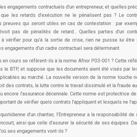
les engagements contractuels d’un entrepreneur, et quelles préca
 que les retards d’exécution ne le pénalisent pas ? Le cont
s preuves qui seront utiles en cas de contestation : par exem
révoit pas de pénalités de retard… Quelles parties d’un cont
à vérifier pour qu’à la sortie de crise, rien ne puisse lui être
s engagements d’un cadre contractuel sera déterminant.
s en cours se réfèrent-ils à la norme Afnor P03-001 ? Cette réfé
s le BTP, et suppose que les documents aient été visés par le
plicables au marché. La nouvelle version de la norme touche 
it des contrats, la lutte contre le travail dissimulé et la fraude 
ou encore l’assurance décennale. Cette norme est protectrice de 
important de vérifier quels contrats l’appliquent et lesquels ne l’a
quotidienne d’un chantier, l’Entrepreneur a la responsabilité de
encourt, ainsi que celle d’assurer la sécurité de ses équipes. Da
qu’où ses engagements vont-ils ?