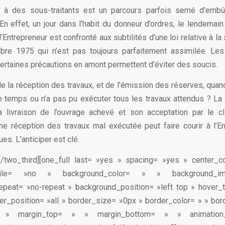
 à des sous-traitants est un parcours parfois semé d’emb
En effet, un jour dans l’habit du donneur d’ordres, le lendemain
 l’Entrepreneur est confronté aux subtilités d’une loi relative à la
re 1975 qui n’est pas toujours parfaitement assimilée. Les
certaines précautions en amont permettent d’éviter des soucis.
de la réception des travaux, et de l’émission des réserves, quan
e temps ou n’a pas pu exécuter tous les travaux attendus ? La
a livraison de l’ouvrage achevé et son acceptation par le c
ne réception des travaux mal exécutée peut faire courir à l’E
ues. L’anticiper est clé.
][/two_third][one_full last= »yes » spacing= »yes » center_
obile= »no » background_color= » » background_
epeat= »no-repeat » background_position= »left top » hover_
der_position= »all » border_size= »0px » border_color= » » bor
 » margin_top= » » margin_bottom= » » animatio