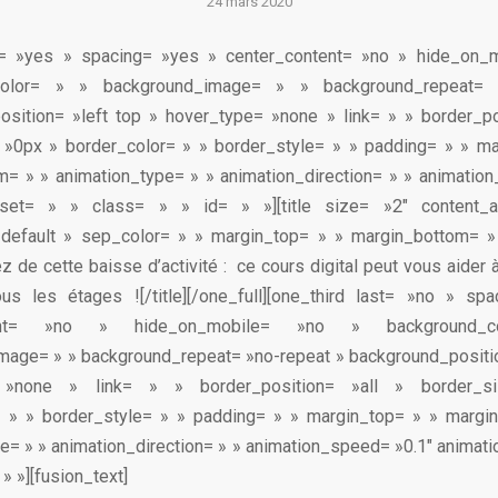
24 mars 2020
st= »yes » spacing= »yes » center_content= »no » hide_on_
color= » » background_image= » » background_repeat= 
sition= »left top » hover_type= »none » link= » » border_po
 »0px » border_color= » » border_style= » » padding= » » ma
= » » animation_type= » » animation_direction= » » animatio
fset= » » class= » » id= » »][title size= »2″ content_a
»default » sep_color= » » margin_top= » » margin_bottom= »
ez de cette baisse d’activité : ce cours digital peut vous aider
ous les étages ![/title][/one_full][one_third last= »no » sp
ntent= »no » hide_on_mobile= »no » background_
age= » » background_repeat= »no-repeat » background_positio
 »none » link= » » border_position= »all » border_
= » » border_style= » » padding= » » margin_top= » » margi
e= » » animation_direction= » » animation_speed= »0.1″ animati
 » »][fusion_text]