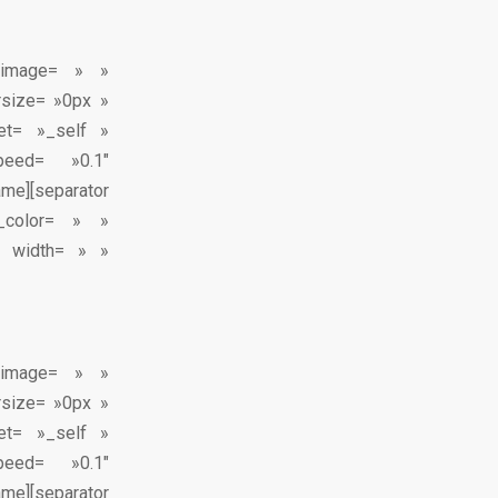
x_image= » »
rsize= »0px »
get= »_self »
peed= »0.1″
ame][separator
_color= » »
» width= » »
x_image= » »
rsize= »0px »
get= »_self »
peed= »0.1″
ame][separator