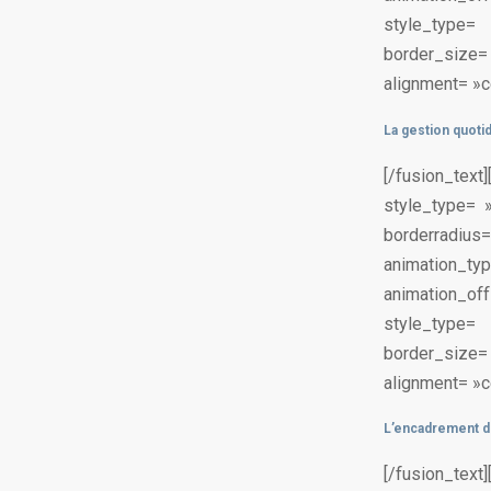
style_type
border_size
alignment= »ce
La gestion quoti
[/fusion_te
style_type= 
borderradius
animation_
animation_off
style_type
border_size
alignment= »ce
L’encadrement de
[/fusion_te