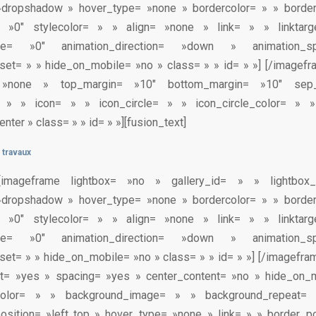
»dropshadow » hover_type= »none » bordercolor= » » borde
= »0″ stylecolor= » » align= »none » link= » » linktar
type= »0″ animation_direction= »down » animation_s
set= » » hide_on_mobile= »no » class= » » id= » »]
[/imagefr
= »none » top_margin= »10″ bottom_margin= »10″ sep
= » » icon= » » icon_circle= » » icon_circle_color= » 
nter » class= » » id= » »][fusion_text]
 travaux
xt][imageframe lightbox= »no » gallery_id= » » lightbo
»dropshadow » hover_type= »none » bordercolor= » » borde
= »0″ stylecolor= » » align= »none » link= » » linktar
type= »0″ animation_direction= »down » animation_s
set= » » hide_on_mobile= »no » class= » » id= » »]
[/imagefram
ast= »yes » spacing= »yes » center_content= »no » hide_on_
color= » » background_image= » » background_repeat= 
sition= »left top » hover_type= »none » link= » » border_po