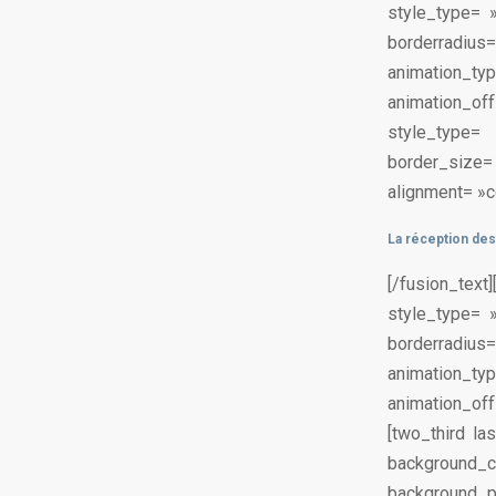
style_type= 
borderradius
animation_
animation_off
style_type
border_size
alignment= »ce
La réception des
[/fusion_te
style_type= 
borderradius
animation_
animation_off
[two_third l
background_
background_po