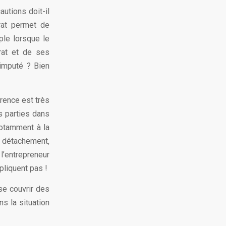
utions doit-il
rat permet de
ple lorsque le
rat et de ses
 imputé ? Bien
rence est très
s parties dans
notamment à la
au détachement,
l’entrepreneur
ppliquent pas !
 se couvrir des
ns la situation