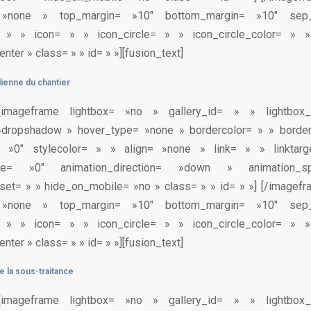
= »none » top_margin= »10″ bottom_margin= »10″ sep
= » » icon= » » icon_circle= » » icon_circle_color= » 
nter » class= » » id= » »][fusion_text]
dienne du chantier
xt][imageframe lightbox= »no » gallery_id= » » lightbo
»dropshadow » hover_type= »none » bordercolor= » » borde
= »0″ stylecolor= » » align= »none » link= » » linktar
type= »0″ animation_direction= »down » animation_s
set= » » hide_on_mobile= »no » class= » » id= » »]
[/imagefr
= »none » top_margin= »10″ bottom_margin= »10″ sep
= » » icon= » » icon_circle= » » icon_circle_color= » 
nter » class= » » id= » »][fusion_text]
 la sous-traitance
xt][imageframe lightbox= »no » gallery_id= » » lightbo