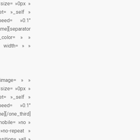
rsize= »0px »
get= »_self »
peed= »0.1″
ame][separator
_color= » »
» width= » »
x_image= » »
rsize= »0px »
get= »_self »
peed= »0.1″
e][/one_third]
mobile= »no »
»no-repeat »
sition= »all »