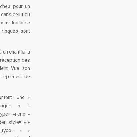
ûches pour un
 dans celui du
 sous-traitance
 risques sont
d un chantier a
 réception des
lient. Vue son
ntrepreneur de
content= »no »
image= » »
type= »none »
der_style= » »
n_type= » »