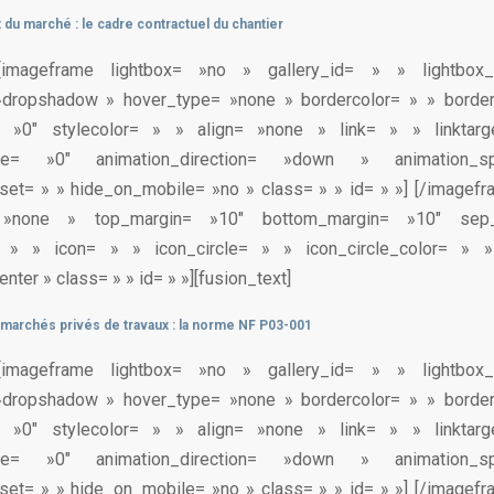
du marché : le cadre contractuel du chantier
xt][imageframe lightbox= »no » gallery_id= » » lightbo
»dropshadow » hover_type= »none » bordercolor= » » borde
= »0″ stylecolor= » » align= »none » link= » » linktar
type= »0″ animation_direction= »down » animation_s
set= » » hide_on_mobile= »no » class= » » id= » »]
[/imagefr
= »none » top_margin= »10″ bottom_margin= »10″ sep
= » » icon= » » icon_circle= » » icon_circle_color= » 
nter » class= » » id= » »][fusion_text]
marchés privés de travaux : la norme NF P03-001
xt][imageframe lightbox= »no » gallery_id= » » lightbo
»dropshadow » hover_type= »none » bordercolor= » » borde
= »0″ stylecolor= » » align= »none » link= » » linktar
type= »0″ animation_direction= »down » animation_s
set= » » hide_on_mobile= »no » class= » » id= » »]
[/imagefr