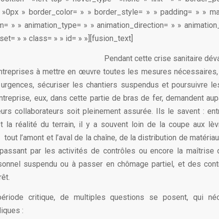
 »0px » border_color= » » border_style= » » padding= » » ma
= » » animation_type= » » animation_direction= » » animatio
et= » » class= » » id= » »][fusion_text]
Pendant cette crise sanitaire dévas
treprises à mettre en œuvre toutes les mesures nécessaires, 
urgences, sécuriser les chantiers suspendus et poursuivre le
entreprise, eux, dans cette partie de bras de fer, demandent aup
eurs collaborateurs soit pleinement assurée. Ils le savent : ent
et la réalité du terrain, il y a souvent loin de la coupe aux lè
tout l’amont et l’aval de la chaîne, de la distribution de matériau
passant par les activités de contrôles ou encore la maîtrise
rsonnel suspendu ou à passer en chômage partiel, et des cont
rêt.
ériode critique, de multiples questions se posent, qui né
iques :