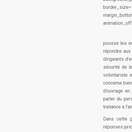
border_size=
margin_bottom
animation_offs
pousse les en
répondre aux 
dirigeants d’
sécurité de l
volontariste 
concerne bien 
d’ouvrage en 
parler du pe
traitance à l’ar
Dans cette p
réponses jurid