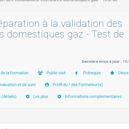
éparation à la validation des
res domestiques gaz - Test de
Dernière mise à jour :
10
 de la formation
Public visé
Prérequis
Descr
aluation et de suivi
Profil du / des Formateur(s)
 (détails)
Les plus
Informations complementaires