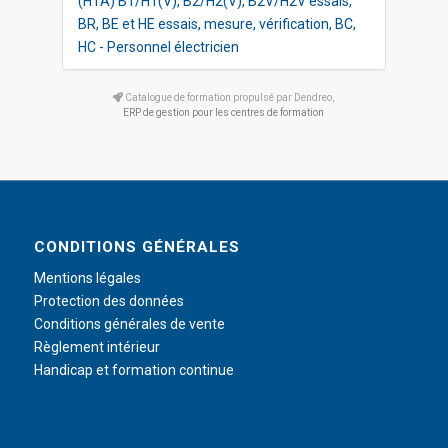
(HTA) B1/H1(V), B2/H2(V), B2V/H2V essais,
BR, BE et HE essais, mesure, vérification, BC,
HC - Personnel électricien
Catalogue de formation propulsé par Dendreo,
ERP de gestion pour les centres de formation
CONDITIONS GÉNÉRALES
Mentions légales
Protection des données
Conditions générales de vente
Règlement intérieur
Handicap et formation continue