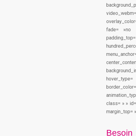
background_
video_webm
overlay_colo
fade= »no 
padding_top
hundred_pe
menu_anchor
center_co
background_im
hover_type=
border_color
animation_typ
class= » » id=
margin_top= »
Besoin