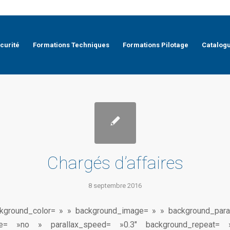
curité
Formations Techniques
Formations Pilotage
Catalog
Chargés d’affaires
8 septembre 2016
ackground_color= » » background_image= » » background_para
le= »no » parallax_speed= »0.3″ background_repeat= 