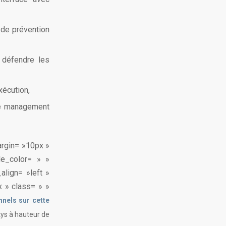
 de prévention
 défendre les
xécution,
 le management
argin= »10px »
le_color= » »
align= »left »
 » class= » »
nels sur cette
tys à hauteur de