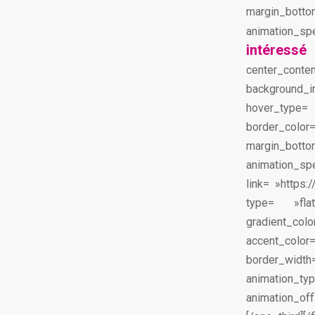
margin_bot
animation_spe
intéressé
center_co
background_im
hover_type=
border_colo
margin_bot
animation_
link= »https
type= »f
gradient_co
accent_col
border_width
animation_
animation_of