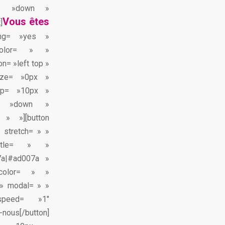
on= »down »
Vous êtes
]
cing= »yes »
color= » »
n= »left top »
size= »0px »
top= »10px »
on= »down »
» »][button
 stretch= » »
itle= » »
7a|#ad007a »
_color= » »
 » modal= » »
_speed= »1″
nous[/button]