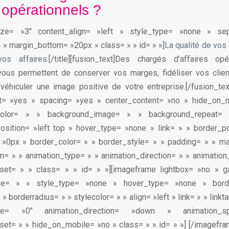
 opérationnels ?
le size= »3″ content_align= »left » style_type= »none » s
 » margin_bottom= »20px » class= » » id= » »]
La qualité de vos s
os affaires.
[/title][fusion_text]Des chargés d’affaires op
ous permettent de conserver vos marges, fidéliser vos clien
 véhiculer une image positive de votre entreprise.[/fusion_text]
ast= »yes » spacing= »yes » center_content= »no » hide_on_
color= » » background_image= » » background_repeat= 
sition= »left top » hover_type= »none » link= » » border_po
 »0px » border_color= » » border_style= » » padding= » » ma
= » » animation_type= » » animation_direction= » » animatio
fset= » » class= » » id= » »][imageframe lightbox= »no » ga
age= » » style_type= »none » hover_type= »none » bord
» borderradius= » » stylecolor= » » align= »left » link= » » linkt
type= »0″ animation_direction= »down » animation_s
set= » » hide_on_mobile= »no » class= » » id= » »]
[/imagefram