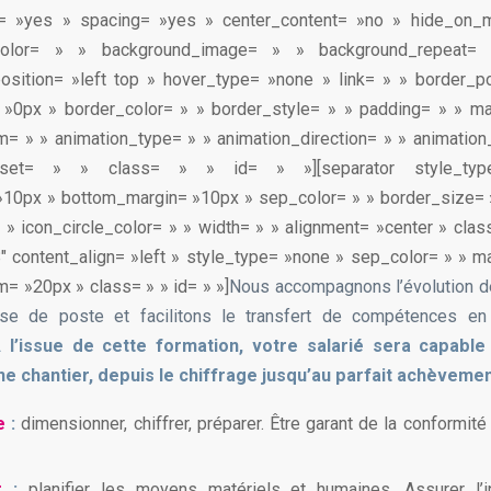
st= »yes » spacing= »yes » center_content= »no » hide_on_
color= » » background_image= » » background_repeat= 
sition= »left top » hover_type= »none » link= » » border_po
 »0px » border_color= » » border_style= » » padding= » » ma
= » » animation_type= » » animation_direction= » » animatio
offset= » » class= » » id= » »][separator style_ty
»10px » bottom_margin= »10px » sep_color= » » border_size= »
» » icon_circle_color= » » width= » » alignment= »center » class
»3″ content_align= »left » style_type= »none » sep_color= » » m
= »20px » class= » » id= » »]
Nous accompagnons l’évolution d
ise de poste et facilitons le transfert de compétences en 
 l’issue de cette formation, votre salarié sera capable
ne chantier, depuis le chiffrage jusqu’au parfait achèvemen
e
:
dimensionner, chiffrer, préparer. Être garant de la conformit
er
:
planifier les moyens matériels et humaines. Assurer l’i