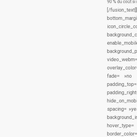
90 % du coût si 
[/fusion_text
bottom_margi
icon_circle_
background_
enable_mobi
background_p
video_webm
overlay_colo
fade= »no 
padding_to
padding_rig
hide_on_mobi
spacing= »ye
background_im
hover_type=
border_colo