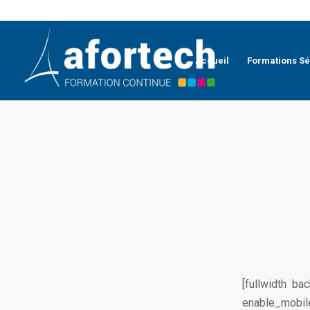
Accueil
Formations Sé
[fullwidth b
enable_mobi