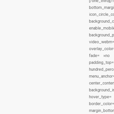
[/one_third
bottom_margi
icon_circle_
background
enable_mobi
background_p
video_webm
overlay_colo
fade= »no 
padding_top
hundred_per
menu_anchor
center_con
background_im
hover_type=
border_col
margin_bot