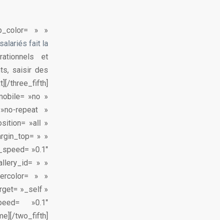
ep_color= » »
alariés fait la
érationnels et
ts, saisir des
[/three_fifth]
mobile= »no »
»no-repeat »
sition= »all »
rgin_top= » »
n_speed= »0.1″
llery_id= » »
ercolor= » »
arget= »_self »
peed= »0.1″
e][/two_fifth]