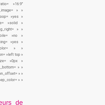
atio= »16:9″
_image= » »
_loop= »yes »
e= »solid »
g_right= » »
bile= »no »
cing= »yes »
color= » »
n= »left top »
size= »0px »
n_bottom= » »
on_offset= » »
 sep_color= » »
eurs de