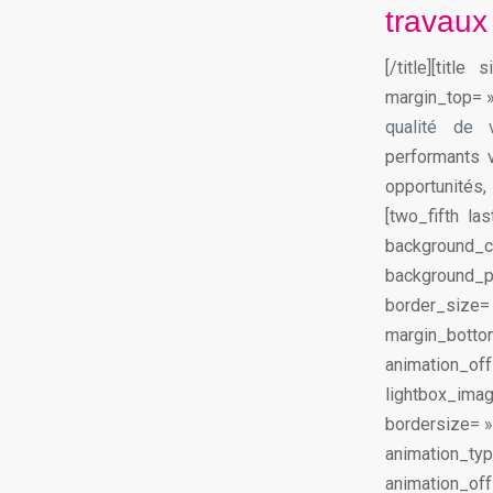
travaux
[/title][tit
margin_top= »
qualité de v
performants v
opportunités,
[two_fifth l
background_
background_po
border_size=
margin_bottom
animation_of
lightbox_im
bordersize= » 
animation_
animation_off