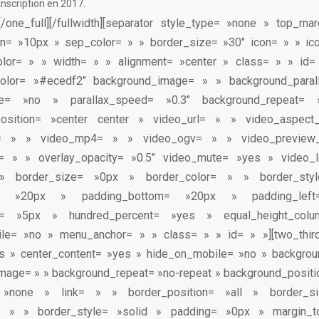
inscription en 2017.
][/one_full][/fullwidth][separator style_type= »none » top_m
n= »10px » sep_color= » » border_size= »30″ icon= » » ico
color= » » width= » » alignment= »center » class= » » id= »
color= »#ecedf2″ background_image= » » background_paral
le= »no » parallax_speed= »0.3″ background_repeat= 
osition= »center center » video_url= » » video_aspect_
= » » video_mp4= » » video_ogv= » » video_preview
r= » » overlay_opacity= »0.5″ video_mute= »yes » video
» border_size= »0px » border_color= » » border_styl
p= »20px » padding_bottom= »20px » padding_le
ht= »5px » hundred_percent= »yes » equal_height_co
le= »no » menu_anchor= » » class= » » id= » »][two_thir
s » center_content= »yes » hide_on_mobile= »no » backgrou
age= » » background_repeat= »no-repeat » background_positio
 »none » link= » » border_position= »all » border_
r= » » border_style= »solid » padding= »0px » margin_