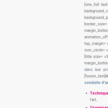
[one_full la
background_
background_po
border_size=
margin_bottom
animation_
top_margin= 
icon_circle= 
[title size= 
margin_bottom
dans leur pr
[fusion_text]
A
conduite d’u
Techniqu
l’art,
Organis