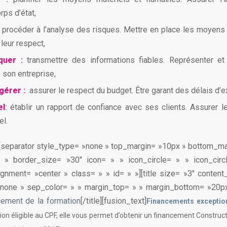
rps d’état,
procéder à l’analyse des risques. Mettre en place les moyens
à leur respect,
uer :
transmettre des informations fiables. Représenter et
e son entreprise,
 gérer :
assurer le respect du budget. Être garant des délais d’e
el
:
établir un rapport de confiance avec ses clients. Assurer
el.
][separator style_type= »none » top_margin= »10px » bottom_m
 » border_size= »30″ icon= » » icon_circle= » » icon_circ
ignment= »center » class= » » id= » »][title size= »3″ content_
»none » sep_color= » » margin_top= » » margin_bottom= »20px
cement de la formation
[/title][fusion_text]
Financements exception
on éligible au CPF, elle vous permet d’obtenir un financement Construc