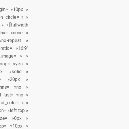
argin= »10px »
n_circle= » »
 »][fullwidth
lax= »none »
»no-repeat »
ratio= »16:9″
_image= » »
_loop= »yes »
e= »solid »
ft= »20px »
lumns= »no »
d last= »no »
nd_color= » »
n= »left top »
size= »0px »
top= »10px »