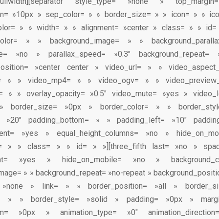
][/fullwidth][separator style_type= »none » top_mar
n= »10px » sep_color= » » border_size= » » icon= » » ico
color= » » width= » » alignment= »center » class= » » id= »
_color= » » background_image= » » background_parall
le= »no » parallax_speed= »0.3″ background_repeat= 
osition= »center center » video_url= » » video_aspect_
= » » video_mp4= » » video_ogv= » » video_preview
r= » » overlay_opacity= »0.5″ video_mute= »yes » video
» border_size= »0px » border_color= » » border_styl
= »20″ padding_bottom= » » padding_left= »10″ padding
cent= »yes » equal_height_columns= »no » hide_on_m
= » » class= » » id= » »][three_fifth last= »no » spa
tent= »yes » hide_on_mobile= »no » background
age= » » background_repeat= »no-repeat » background_positio
 »none » link= » » border_position= »all » border_
or= » » border_style= »solid » padding= »0px » marg
tom= »0px » animation_type= »0″ animation_directi