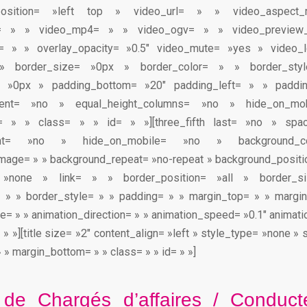
position= »left top » video_url= » » video_aspect_r
= » » video_mp4= » » video_ogv= » » video_preview
r= » » overlay_opacity= »0.5″ video_mute= »yes » video
» border_size= »0px » border_color= » » border_styl
= »0px » padding_bottom= »20″ padding_left= » » paddin
rcent= »no » equal_height_columns= »no » hide_on_mo
= » » class= » » id= » »][three_fifth last= »no » spa
ntent= »no » hide_on_mobile= »no » background_
age= » » background_repeat= »no-repeat » background_positio
 »none » link= » » border_position= »all » border_
= » » border_style= » » padding= » » margin_top= » » margi
e= » » animation_direction= » » animation_speed= »0.1″ animati
 » »][title size= »2″ content_align= »left » style_type= »none »
 » margin_bottom= » » class= » » id= » »]
 de Chargés d’affaires / Conduct