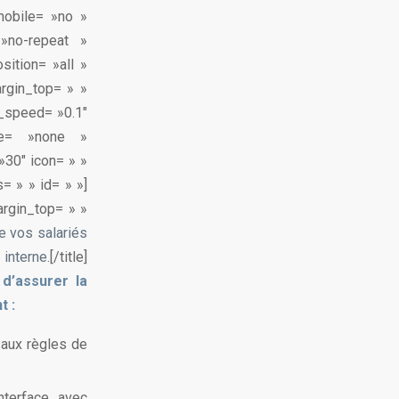
mobile= »no »
»no-repeat »
sition= »all »
rgin_top= » »
n_speed= »0.1″
pe= »none »
30″ icon= » »
= » » id= » »]
argin_top= » »
e vos salariés
interne.
[/title]
 d’assurer la
t :
é aux règles de
nterface avec