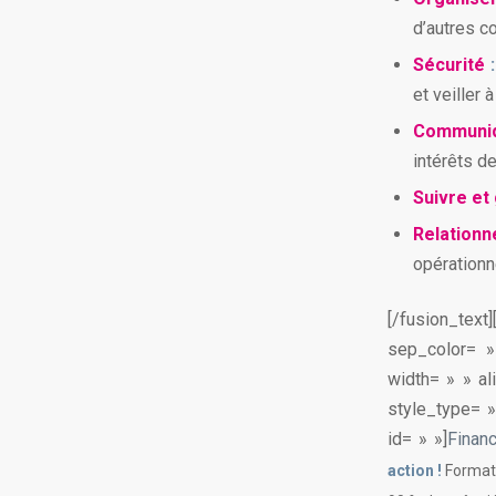
d’autres co
Sécurité
:
et veiller 
Communiq
intérêts d
Suivre et
Relationn
opérationn
[/fusion_text
sep_color= »
width= » » al
style_type= 
id= » »]
Finan
action !
Formati