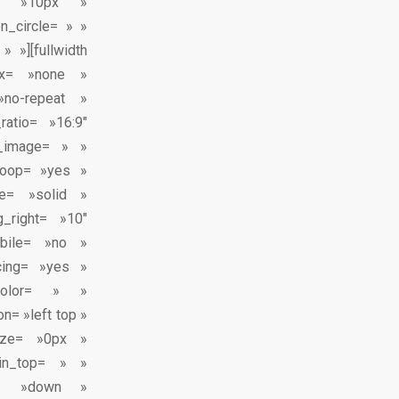
gin= »10px »
n_circle= » »
 »][fullwidth
ax= »none »
»no-repeat »
ratio= »16:9″
_image= » »
_loop= »yes »
e= »solid »
_right= »10″
obile= »no »
cing= »yes »
_color= » »
n= »left top »
size= »0px »
in_top= » »
on= »down »