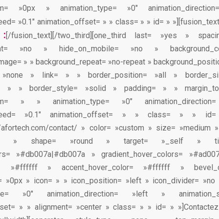
tom= »0px » animation_type= »0″ animation_directi
ed= »0.1″ animation_offset= » » class= » » id= » »][fusion_text
 :
[/fusion_text][/two_third][one_third last= »yes » spa
ntent= »no » hide_on_mobile= »no » background_
age= » » background_repeat= »no-repeat » background_positio
 »none » link= » » border_position= »all » border_
r= » » border_style= »solid » padding= » » margin_
tom= » » animation_type= »0″ animation_directi
speed= »0.1″ animation_offset= » » class= » » id= 
://afortech.com/contact/ » color= »custom » size= »medium »
lat » shape= »round » target= »_self » t
lors= »#db007a|#db007a » gradient_hover_colors= »#ad00
or= »#ffffff » accent_hover_color= »#ffffff » bevel
= »0px » icon= » » icon_position= »left » icon_divider= »no
type= »0″ animation_direction= »left » animation
fset= » » alignment= »center » class= » » id= » »]Contactez-