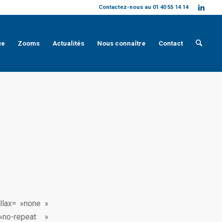
Contactez-nous au 01 40 55 14 14
ue
Zooms
Actualités
Nous connaître
Contact
llax= »none »
»no-repeat »