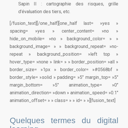
Sapin II : cartographie des risques, grille
d’évaluation des tiers, etc.
[/fusion_text][/one_half][one_half last= »yes »
spacing= »yes » center_content= »no »
hide_on_mobile= »no » background_color= » »
background_image= » » background_repeat= »no-
repeat » background_position= »left top »
hover_type= »none » link= » » border_position= »all »
border_size= »1px » border_color= »#0568bf »
border_style= »solid » padding= »5″ margin_top= »5″
margin_bottom= »5″ animation_type= »0″
animation_direction= »down » animation_speed= »0.1″
animation_offset= » » class= » » id= » »][fusion_text]
Quelques termes du digital