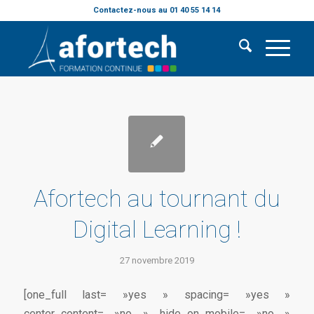
Contactez-nous au 01 40 55 14 14
Afortech au tournant du
Digital Learning !
27 novembre 2019
[one_full last= »yes » spacing= »yes »
center_content= »no » hide_on_mobile= »no »