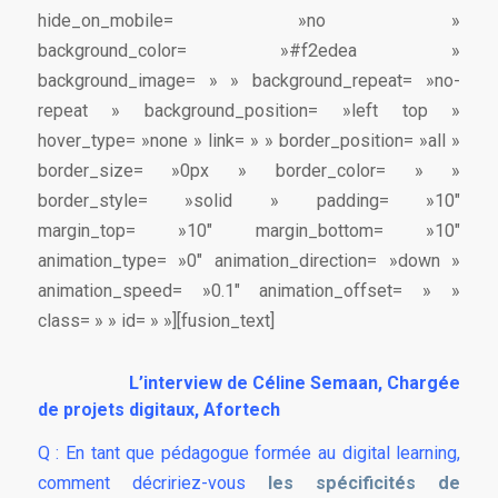
hide_on_mobile= »no »
background_color= »#f2edea »
background_image= » » background_repeat= »no-
repeat » background_position= »left top »
hover_type= »none » link= » » border_position= »all »
border_size= »0px » border_color= » »
border_style= »solid » padding= »10″
margin_top= »10″ margin_bottom= »10″
animation_type= »0″ animation_direction= »down »
animation_speed= »0.1″ animation_offset= » »
class= » » id= » »][fusion_text]
L’interview de Céline Semaan, Chargée
de projets digitaux, Afortech
Q : En tant que pédagogue formée au digital learning,
comment décririez-vous
les spécificités de