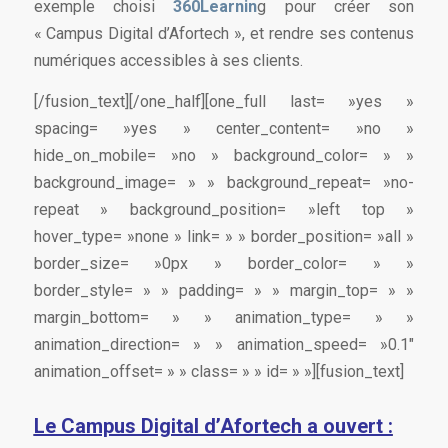
exemple choisi
360Learnin
g pour créer son
« Campus Digital d’Afortech », et rendre ses contenus
numériques accessibles à ses clients.
[/fusion_text][/one_half][one_full last= »yes »
spacing= »yes » center_content= »no »
hide_on_mobile= »no » background_color= » »
background_image= » » background_repeat= »no-
repeat » background_position= »left top »
hover_type= »none » link= » » border_position= »all »
border_size= »0px » border_color= » »
border_style= » » padding= » » margin_top= » »
margin_bottom= » » animation_type= » »
animation_direction= » » animation_speed= »0.1″
animation_offset= » » class= » » id= » »][fusion_text]
Le Campus Digital d’Afortech a ouvert :