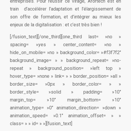
entreprises. Pour réussir ce virage, Afortech est en
train d’accélérer l’adaptation et l’élargissement de
son offre de formation, et d’intégrer au mieux les
enjeux de la digitalisation : et c’est très bien !
[/fusion_text][/one_third][one_third last= »no »
spacing= »yes » center_content= »no »
hide_on_mobile= »no » background_color= »#f3f7f2″
background_image= » » background_repeat= »no-
repeat » background_position= »left top »
hover_type= »none » link= » » border_position= »all »
border_size= »0px » border_color= » »
border_style= »solid » padding= »10″
margin_top= »10″ margin_bottom= »10″
animation_type= »0″ animation_direction= »down »
animation_speed= »0.1″ animation_offset= » »
class= » » id= » »][fusion_text]