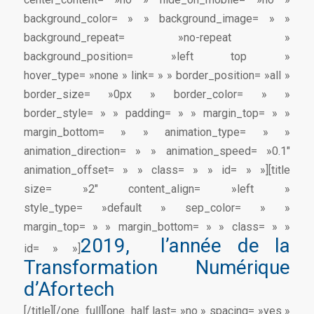
background_color= » » background_image= » »
background_repeat= »no-repeat »
background_position= »left top »
hover_type= »none » link= » » border_position= »all »
border_size= »0px » border_color= » »
border_style= » » padding= » » margin_top= » »
margin_bottom= » » animation_type= » »
animation_direction= » » animation_speed= »0.1″
animation_offset= » » class= » » id= » »][title
size= »2″ content_align= »left »
style_type= »default » sep_color= » »
margin_top= » » margin_bottom= » » class= » »
2019, l’année de la
id= » »]
Transformation Numérique
d’Afortech
[/title][/one_full][one_half last= »no » spacing= »yes »