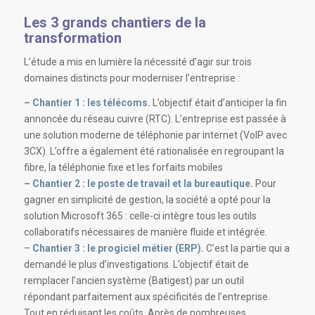
Les 3 grands chantiers de la
transformation
L’étude a mis en lumière la nécessité d’agir sur trois
domaines distincts pour moderniser l’entreprise
:
– Chantier 1 : les télécoms.
L’objectif était d’anticiper la fin
annoncée du réseau cuivre (RTC)
.
L’entreprise est passée à
une solution moderne de téléphonie par internet (VoIP avec
3CX)
.
L’offre a également été rationalisée en regroupant la
fibre, la téléphonie fixe et les forfaits mobiles
– Chantier 2 : le poste de travail et la bureautique.
Pour
gagner en simplicité de gestion, la société a opté pour la
solution Microsoft 365 : celle-ci intègre tous les outils
collaboratifs nécessaires de manière fluide et intégrée
.
–
Chantier 3 : le progiciel métier (ERP).
C’est la partie qui a
demandé le plus d’investigations
.
L’objectif était de
remplacer l’ancien système (Batigest) par un outil
répondant parfaitement aux spécificités de l’entreprise.
Tout en réduisant les coûts
.
Après de nombreuses