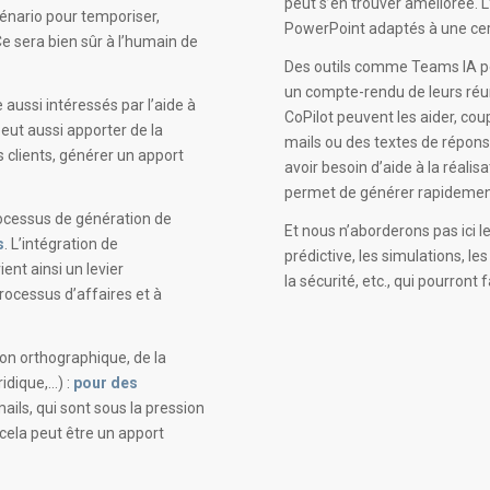
peut s’en trouver améliorée. L
cénario pour temporiser,
PowerPoint adaptés à une cer
Ce sera bien sûr à l’humain de
Des outils comme Teams IA 
un compte-rendu de leurs réun
aussi intéressés par l’aide à
CoPilot peuvent les aider, cou
eut aussi apporter de la
mails ou des textes de répons
 clients, générer un apport
avoir besoin d’aide à la réalis
permet de générer rapidement
processus de génération de
Et nous n’aborderons pas ici l
s
. L’intégration de
prédictive, les simulations, le
ient ainsi un levier
la sécurité, etc., qui pourront 
rocessus d’affaires et à
tion orthographique, de la
idique,…) :
pour des
ails, qui sont sous la pression
cela peut être un apport