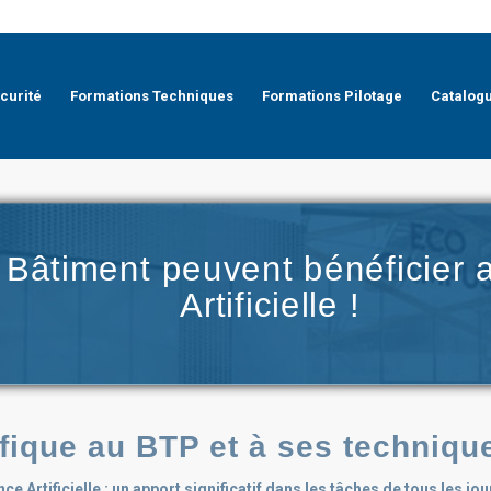
curité
Formations Techniques
Formations Pilotage
Catalog
 Bâtiment peuvent bénéficier av
Artificielle !
éfique au
BTP et à ses techniqu
nce Artificielle : un apport significatif dans les tâches de tous les jo