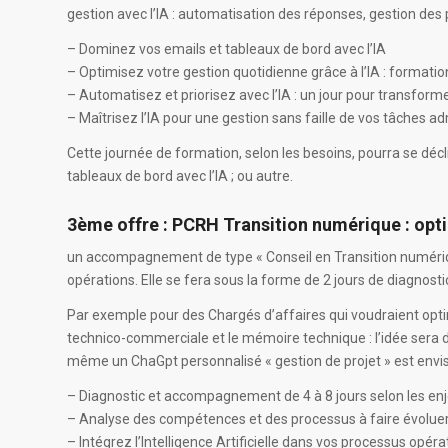
gestion avec l’IA : automatisation des réponses, gestion des pr
– Dominez vos emails et tableaux de bord avec l’IA
– Optimisez votre gestion quotidienne grâce à l’IA : formatio
– Automatisez et priorisez avec l’IA : un jour pour transform
– Maîtrisez l’IA pour une gestion sans faille de vos tâches ad
Cette journée de formation, selon les besoins, pourra se décli
tableaux de bord avec l’IA ; ou autre.
3ème offre
:
PCRH Transition numérique : opti
un accompagnement de type « Conseil en Transition numérique 
opérations. Elle se fera sous la forme de 2 jours de diagnosti
Par exemple pour des Chargés d’affaires qui voudraient optim
technico-commerciale et le mémoire technique : l’idée sera d
même un ChaGpt personnalisé « gestion de projet » est envisa
– Diagnostic et accompagnement de 4 à 8 jours selon les enj
– Analyse des compétences et des processus à faire évolue
– Intégrez l’Intelligence Artificielle dans vos processus opér