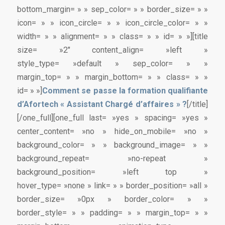
bottom_margin= » » sep_color= » » border_size= » »
icon= » » icon_circle= » » icon_circle_color= » »
width= » » alignment= » » class= » » id= » »][title
size= »2″ content_align= »left »
style_type= »default » sep_color= » »
margin_top= » » margin_bottom= » » class= » »
id= » »]
Comment se passe la formation qualifiante
d’Afortech « Assistant Chargé d’affaires » ?
[/title]
[/one_full][one_full last= »yes » spacing= »yes »
center_content= »no » hide_on_mobile= »no »
background_color= » » background_image= » »
background_repeat= »no-repeat »
background_position= »left top »
hover_type= »none » link= » » border_position= »all »
border_size= »0px » border_color= » »
border_style= » » padding= » » margin_top= » »