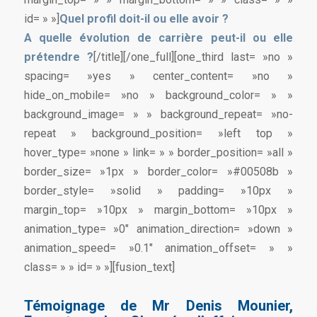
id= » »]
Quel profil doit-il ou elle avoir ?
A quelle évolution de carrière peut-il ou elle
prétendre ?
[/title][/one_full][one_third last= »no »
spacing= »yes » center_content= »no »
hide_on_mobile= »no » background_color= » »
background_image= » » background_repeat= »no-
repeat » background_position= »left top »
hover_type= »none » link= » » border_position= »all »
border_size= »1px » border_color= »#00508b »
border_style= »solid » padding= »10px »
margin_top= »10px » margin_bottom= »10px »
animation_type= »0″ animation_direction= »down »
animation_speed= »0.1″ animation_offset= » »
class= » » id= » »][fusion_text]
Témoignage de Mr Denis Mounier,