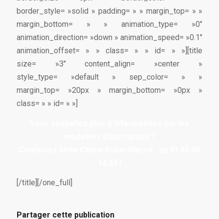
border_style= »solid » padding= » » margin_top= » »
margin_bottom= » » animation_type= »0″
animation_direction= »down » animation_speed= »0.1″
animation_offset= » » class= » » id= » »][title
size= »3″ content_align= »center »
style_type= »default » sep_color= » »
margin_top= »20px » margin_bottom= »0px »
class= » » id= » »]
Vous souhaitez plus d’informations sur les
modalités d’inscription ?
Contactez Mme
Céline Robin Massé
au 01 40 55
14 34 !
[/title][/one_full]
Partager cette publication