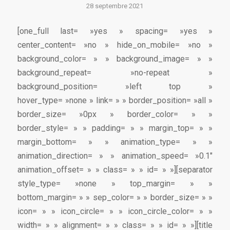
28 septembre 2021
[one_full last= »yes » spacing= »yes »
center_content= »no » hide_on_mobile= »no »
background_color= » » background_image= » »
background_repeat= »no-repeat »
background_position= »left top »
hover_type= »none » link= » » border_position= »all »
border_size= »0px » border_color= » »
border_style= » » padding= » » margin_top= » »
margin_bottom= » » animation_type= » »
animation_direction= » » animation_speed= »0.1″
animation_offset= » » class= » » id= » »][separator
style_type= »none » top_margin= » »
bottom_margin= » » sep_color= » » border_size= » »
icon= » » icon_circle= » » icon_circle_color= » »
width= » » alignment= » » class= » » id= » »][title