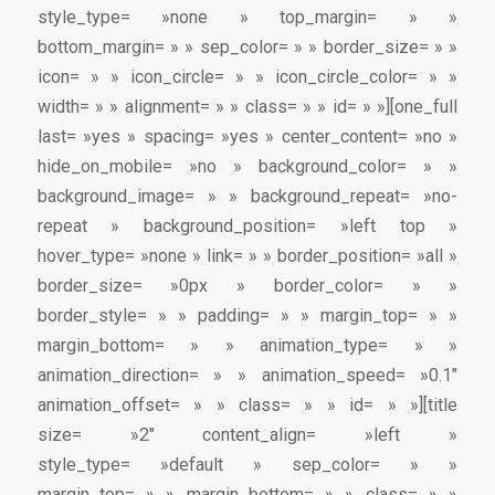
style_type= »none » top_margin= » »
bottom_margin= » » sep_color= » » border_size= » »
icon= » » icon_circle= » » icon_circle_color= » »
width= » » alignment= » » class= » » id= » »][one_full
last= »yes » spacing= »yes » center_content= »no »
hide_on_mobile= »no » background_color= » »
background_image= » » background_repeat= »no-
repeat » background_position= »left top »
hover_type= »none » link= » » border_position= »all »
border_size= »0px » border_color= » »
border_style= » » padding= » » margin_top= » »
margin_bottom= » » animation_type= » »
animation_direction= » » animation_speed= »0.1″
animation_offset= » » class= » » id= » »][title
size= »2″ content_align= »left »
style_type= »default » sep_color= » »
margin_top= » » margin_bottom= » » class= » »