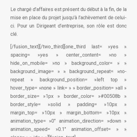
Le chargé d’affaires est présent du début à la fin, de la
mise en place du projet jusqu’à l’achèvement de celui-
ci. Pour un Dirigeant d’entreprise, son rôle est donc
clé.
[/fusion_text][/two_third][one_third last= »yes »
spacing= »yes » center_content= »no »
hide_on_mobile= »no » background_color= » »
background_image= » » background_repeat= »no-
repeat » background_position= »left top »
hover_type= »none » link= » » border_position= »all »
border_size= »1px » border_color= »#00508b »
border_style= »solid » padding= »10px »
margin_top= »10px » margin_bottom= »10px »
animation_type= »0″ animation_direction= »down »
animation_speed= »0.1″ animation_offset= » »