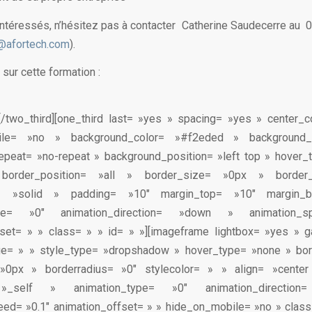
intéressés, n’hésitez pas à contacter Catherine Saudecerre au 
@afortech.com
).
 sur cette formation :
][/two_third][one_third last= »yes » spacing= »yes » center_
bile= »no » background_color= »#f2eded » background
epeat= »no-repeat » background_position= »left top » hover_
border_position= »all » border_size= »0px » border
e= »solid » padding= »10″ margin_top= »10″ margin_
type= »0″ animation_direction= »down » animation_s
fset= » » class= » » id= » »][imageframe lightbox= »yes » ga
ge= » » style_type= »dropshadow » hover_type= »none » bor
»0px » borderradius= »0″ stylecolor= » » align= »cente
= »_self » animation_type= »0″ animation_directi
ed= »0.1″ animation_offset= » » hide_on_mobile= »no » class