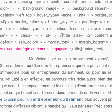
st= »yes » spacing= »yes » center_content= »no » hide_on_
color= » » background_image= » » background_repeat= 
sition= »left top » hover_type= »none » link= » » border_po
 »0px » border_color= » » border_style= » » padding= » » ma
= » » animation_type= » » animation_direction= » » animatio
fset= » » class= » » id= » »][title size= »2″ content_a
»default » sep_color= » » margin_top= » » margin_bottom= »
és d’une stratégie commerciale gagnante
[/title][fusion_text]
Mr Vivien Lizé nous a brillamment exposé, l
3 mars dernier au Club des Entrepreneurs, quelles pouvaient êt
commerciale pour un entrepreneur du Bâtiment, ou pour un r
. Mr Lizé a en effet eu un parcours très riche aussi bien dan
, que dans l’accompagnement et le coaching d’entrepreneurs et de
ment ce qui faisait la différence dans le monde de la vente… E
re crucial pour un entrepreneur du Bâtiment
, plus souvent p
homme d’affaires ciblant le marché qu’il veut pénétrer. Précisons