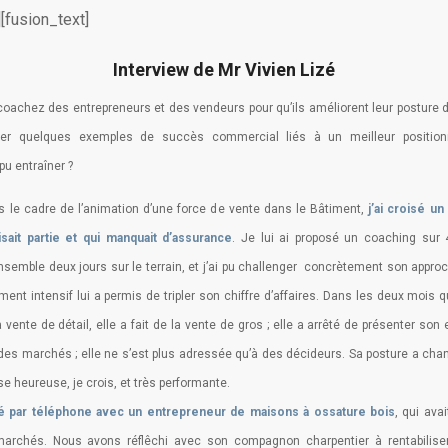
[fusion_text]
Interview de Mr Vivien Lizé
coachez des entrepreneurs et des vendeurs pour qu’ils améliorent leur posture d
er quelques exemples de succès commercial liés à un meilleur positio
pu entraîner ?
s le cadre de l’animation d’une force de vente dans le Bâtiment,
j’ai croisé u
ait partie et qui manquait d’assurance
. Je lui ai proposé un coaching sur
emble deux jours sur le terrain, et j’ai pu challenger concrètement son approc
t intensif lui a permis de tripler son chiffre d’affaires. Dans les deux mois qui
 vente de détail, elle a fait de la vente de gros ; elle a arrêté de présenter son 
es marchés ; elle ne s’est plus adressée qu’à des décideurs. Sa posture a chan
e heureuse, je crois, et très performante.
illé par téléphone avec un entrepreneur de maisons à ossature bois
, qui avai
marchés. Nous avons réflêchi avec son compagnon charpentier à rentabiliser