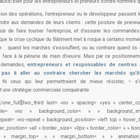
 aussi bien pour les entrepreneurs et preneurs d’ordre hommes
ion des opérations, l’entrepreneur ou le développeur passent l
dre aux demandes de leurs clients : cette posture de preneur
ûr de faire tourner l’entreprise, et d’assurer les commandes
que la crise cyclique du Bâtiment met à risque à certains moment
se : quand les marchés s’essouflent, ou au contraire quand ils 
ire face à la pénurie de main d’oeuvre. Mais par ce positionnem
 demandes,
entrepreneurs et responsables de centres 
t pas à aller au contraire chercher les marchés qu’il
.
Ni ceux qui leur permettraient de mieux résister, – s’il
 une stratégie commerciale conquérante.
t][/one_full][two_third last= »no » spacing= »yes » center_c
obile= »no » background_color= » » background_
epeat= »no-repeat » background_position= »left top » hover_
der_position= »all » border_size= »0px » border_color= » » bor
 » margin_top= » » margin_bottom= » » animatio