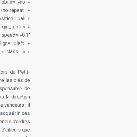
mobile= »no »
»no-repeat »
sition= »all »
rgin_top= » »
n_speed= »0.1″
lign= »left »
 » class= » »
ors du Petit-
re les clés de
esponsable de
s la direction
 vendeurs : il
t
acquérir ces
reneur d’ordres
 d’ailleurs que