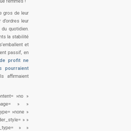
 que femmes !
e gros de leur
 d’ordres leur
 du quotidien.
s la stabilité
s’emballent et
ent passif, en
de profit ne
s pourraient
s affirmaient
ontent= »no »
image= » »
type= »none »
der_style= » »
n_type= » »