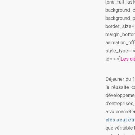
[one_full la
background_
background_po
border_size=
margin_bottom
animation_of
style_type= 
id= » »]
Les cl
Déjeuner du 1
la réussite 
développement
d’entreprises
a vu concréte
clés peut êt
que véritable 