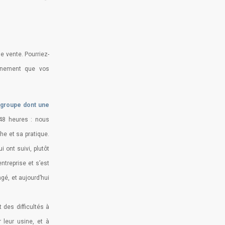
e vente. Pourriez-
nnement que vos
n groupe dont une
 48 heures : nous
he et sa pratique.
 ont suivi, plutôt
entreprise et s’est
gé, et aujourd’hui
t des difficultés à
 leur usine, et à