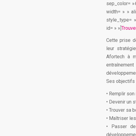
sep_color= »#
width= » » al
style_type= 
id= » »]
Trouve
Cette prise d
leur stratég
Afortech à m
entraînemen
développement
Ses objectifs 
• Remplir son 
• Devenir un s
• Trouver sa 
• Maîtriser le
• Passer de
développemen