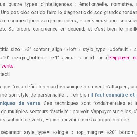
s quatre types d’intelligences : émotionnelle, normative, r
. Une des clés est de faire le diagnostic de ses grandes tendanc
re comment jouer son jeu au mieux, – mais aussi pour conscien
res. Sa propre congruence en dépend, et c’est bien le meille
][title size= »3″ content_align= »left » style_type= »default » 
»10″ margin_bottom= »-1″ class= » » id= » »]
S’appuyer s
 vente
_text]
s que l’on a défini les marchés auxquels on veut s’attaquer ; un
rné son style de personnalité … : eh bien
il faut connaître e
hniques de vente
. Ces techniques sont fondamentales et le
de multiples secteurs d’activité : pouvoir s’appuyer sur elles, 
ses actions de vente, – pour pouvoir écrire sa propre histoire.
t][separator style_type= »single » top_margin= »20″ bottom