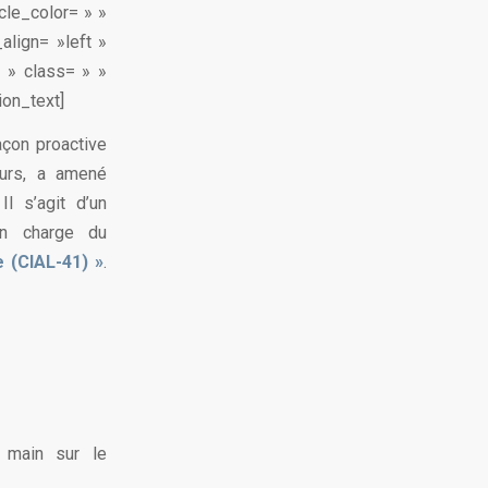
cle_color= » »
align= »left »
 » class= » »
sion_text]
açon proactive
eurs, a amené
l s’agit d’un
en charge du
 (CIAL-41)
»
.
 main sur le