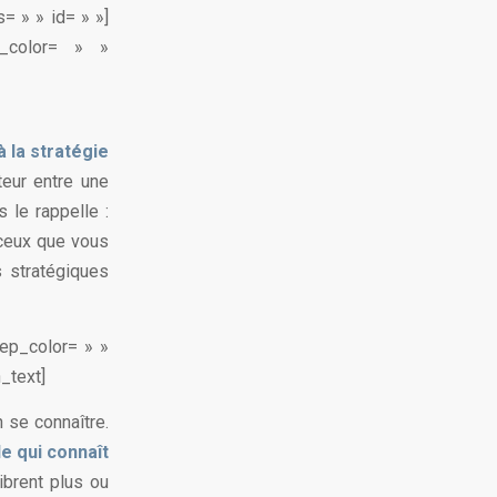
= » » id= » »]
p_color= » »
 la stratégie
teur entre une
 le rappelle :
 ceux que vous
s stratégiques
sep_color= » »
n_text]
n se connaître.
e qui connaît
brent plus ou