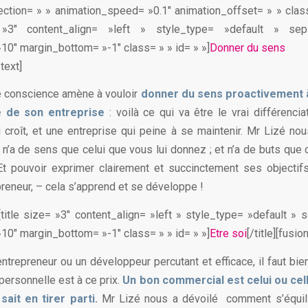
ection= » » animation_speed= »0.1″ animation_offset= » » class
= »3″ content_align= »left » style_type= »default » se
10″ margin_bottom= »-1″ class= » » id= » »]
Donner du sens
_text]
e conscience amène à vouloir
donner du sens proactivement à
 de son entreprise
: voilà ce qui va être le vrai différencia
 croît, et une entreprise qui peine à se maintenir. Mr Lizé nous
e n’a de sens que celui que vous lui donnez ; et n’a de buts que
 Et pouvoir exprimer clairement et succinctement ses objectif
preneur, – cela s’apprend et se développe !
][title size= »3″ content_align= »left » style_type= »default » 
10″ margin_bottom= »-1″ class= » » id= » »]
Etre soi
[/title][fusio
ntrepreneur ou un développeur percutant et efficace, il faut bie
 personnelle est à ce prix.
Un bon commercial est celui ou cell
sait en tirer parti.
Mr Lizé nous a dévoilé comment s’équili