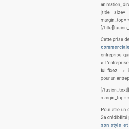
animation_dir
[title size
margin_top= »
[/title][fusion
Cette prise d
commerciale
entreprise qui
« L’entrepris
lui fixez… ».
pour un entre
[/fusion_text
margin_top= »
Pour être un e
Sa crédibilité
son style et 