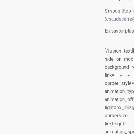
Si vous êtes 
(
csaudecerre
En savoir plus
[/fusion_text
hide_on_mo
background_r
link= » » 
border_styl
animation_
animation_of
lightbox_ima
bordersize= 
linktarget
animation_spe