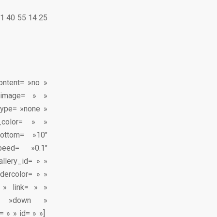
01 40 55 14 25
content= »no »
_image= » »
type= »none »
_color= » »
bottom= »10″
peed= »0.1″
llery_id= » »
dercolor= » »
r » link= » »
on= »down »
= » » id= » »]