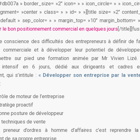
db007a » border_size= »2″ icon= » » icon_circle= » » icon_cir
ignment= »center » class= » » id= » »][title size= »2″ content_
»default » sep_color= » » margin_top= »10″ margin_bottom= »
r le bon positionnement commercial en quelques jours
[/title][fu
e conscience des difficultés des entrepreneurs à définir de f
ie commerciale et à développer leur potentiel de développ
ettre sur pied une formation animée par Mr Vivien Lizé. I
t intensif en 6 jours, dédié aux dirigeants et cadres 
, qui s’intitule :
«
Développer son entreprise par la vente
:
rôle de moteur de l’entreprise
tratège proactif
bonne posture de développeur
s techniques de vente
 preneur d’ordres à homme d’affaires c’est reprendre la
t de sa propre entreprise