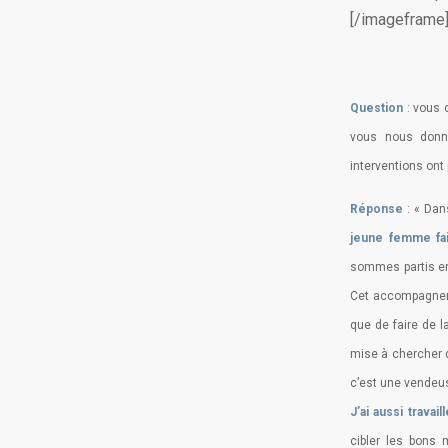
[/imageframe]
Question
: vous 
vous nous donn
interventions ont 
Réponse
: « Dan
jeune femme fais
sommes partis ens
Cet accompagnemen
que de faire de la
mise à chercher d
c’est une vendeus
J’ai aussi trava
cibler les bons 