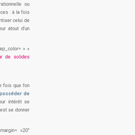
ationnelle ou
es : à la fois
tiser celui de
ur atout d’un
sep_color= » »
ur de solides
e fois que l’on
t posséder de
ur intérêt se
c’est se donner
_margin= »20″