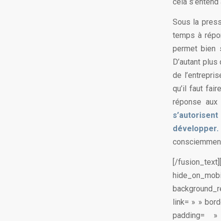
cela s’entend
Sous la press
temps à répon
permet bien s
D’autant plus 
de l’entrepri
qu’il faut fa
réponse aux
s’autorisen
développer
consciemment
[/fusion_tex
hide_on_m
background_r
link= » » bor
padding= »