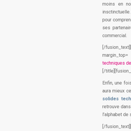
moins en nou
insctinctuelle
pour comprend
ses partenai
commercial.
[/fusion_text
margin_top= 
techniques de
[/title][fusion
Enfin, une foi
aura mieux ce
solides tec
retrouve dans 
l’alphabet de 
[/fusion_tex