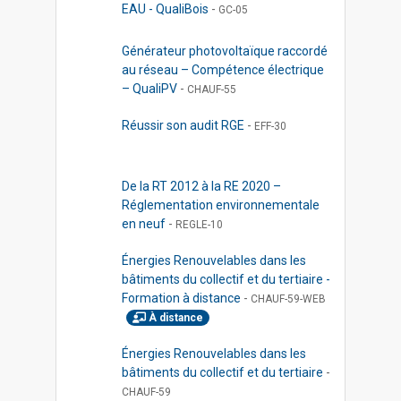
EAU - QualiBois
-
GC-05
Générateur photovoltaïque raccordé
au réseau – Compétence électrique
– QualiPV
-
CHAUF-55
Réussir son audit RGE
-
EFF-30
De la RT 2012 à la RE 2020 –
Réglementation environnementale
en neuf
-
REGLE-10
Énergies Renouvelables dans les
bâtiments du collectif et du tertiaire -
Formation à distance
-
CHAUF-59-WEB
À distance
Énergies Renouvelables dans les
bâtiments du collectif et du tertiaire
-
CHAUF-59