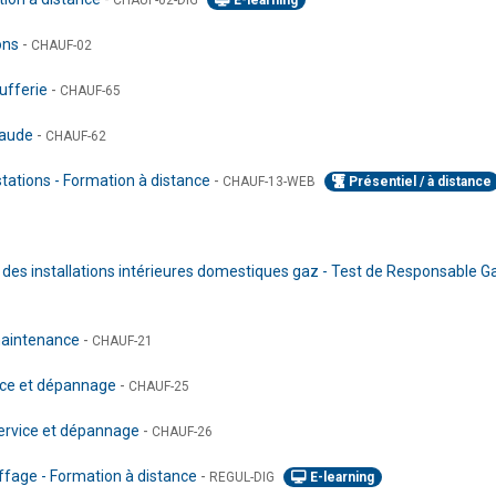
CHAUF-02-DIG
E-learning
ions
-
CHAUF-02
ufferie
-
CHAUF-65
chaude
-
CHAUF-62
tations - Formation à distance
-
CHAUF-13-WEB
Présentiel / à distance
on des installations intérieures domestiques gaz - Test de Responsable 
 maintenance
-
CHAUF-21
vice et dépannage
-
CHAUF-25
service et dépannage
-
CHAUF-26
uffage - Formation à distance
-
REGUL-DIG
E-learning