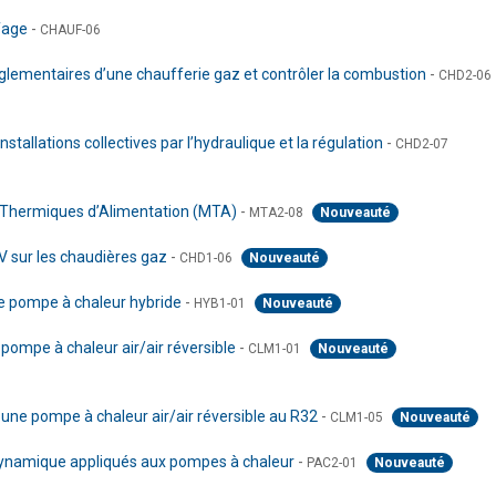
ffage
-
CHAUF-06
lementaires d’une chaufferie gaz et contrôler la combustion
-
CHD2-06
tallations collectives par l’hydraulique et la régulation
-
CHD2-07
es Thermiques d’Alimentation (MTA)
-
MTA2-08
Nouveauté
V sur les chaudières gaz
-
CHD1-06
Nouveauté
ne pompe à chaleur hybride
-
HYB1-01
Nouveauté
pompe à chaleur air/air réversible
-
CLM1-01
Nouveauté
 une pompe à chaleur air/air réversible au R32
-
CLM1-05
Nouveauté
ynamique appliqués aux pompes à chaleur
-
PAC2-01
Nouveauté