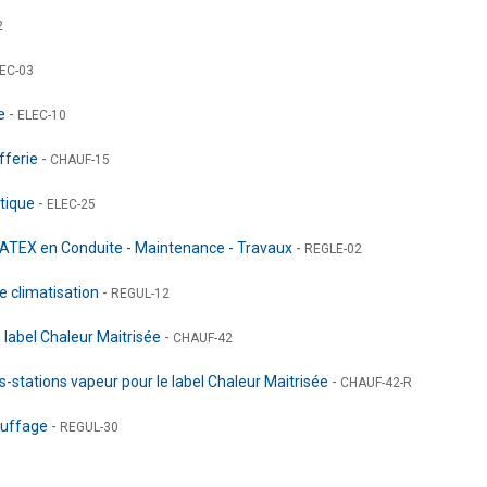
2
EC-03
ge
-
ELEC-10
ufferie
-
CHAUF-15
atique
-
ELEC-25
es ATEX en Conduite - Maintenance - Travaux
-
REGLE-02
e climatisation
-
REGUL-12
 label Chaleur Maitrisée
-
CHAUF-42
stations vapeur pour le label Chaleur Maitrisée
-
CHAUF-42-R
hauffage
-
REGUL-30