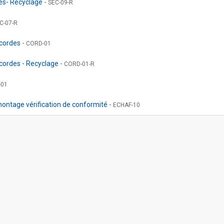
pés- Recyclage
-
SEC-09-R
C-07-R
 cordes
-
CORD-01
 cordes - Recyclage
-
CORD-01-R
-01
montage vérification de conformité
-
ECHAF-10