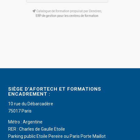
Catalogue de formation propulsé par Dendreo,
ERP de gestion pour les centres de formation
SIÈGE D’AFORTECH ET FORMATIONS
ENCADREMENT :
10 rue du Débarcadère
75017 Paris
Métro : Argentine
RER : Charles de Gaulle Etoile
Parking public Etoile Pereire ou Paris Porte Maillot