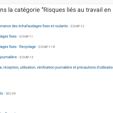
s la catégorie "Risques liés au travail en
ntenance des échafaudages fixes et roulants
-
ECHAF-12
dages fixes
-
ECHAF-11
ages fixes - Recyclage
-
ECHAF-11-R
 journalière
-
ECHAF-13
ception, utilisation, vérification journalière et précautions d'utilisati
pés
-
SEC-09